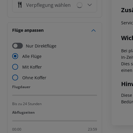
Verpflegung wählen
Zus
Servi
Flüge anpassen
Wic
Nur Direktflüge
Bei p
Alle Flüge
In-Zei
Dies 
Mit Koffer
einen
Ohne Koffer
Hin
Flugdauer
Flugdauer
Diese
Bedür
Bis zu 24 Stunden
Abflugzeiten
Abflugzeiten
00:00
23:59