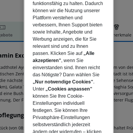
funktionsfähig zu halten. Dadurch
können wir die Nutzung unserer
Plattform verstehen und
verbessern, Ihnen Support bieten
sowie Inhalte, Angebote und
ebote
Hotelbeschreibung
Hotelmerkmale
Werbung anzeigen, die für Sie
elbeschreibung
relevant sind und zu Ihnen
passen. Klicken Sie auf
„Alle
amin Exclusive Special Category
0
akzeptieren“
, wenn Sie
tadthotel Ayramin Exclusive Hotel befindet sich rund 650 m von d
einverstanden sind. Ihnen reicht
stischen Zentrum sind es ca. 650 m. Die nächstgelegene Stadt ist Is
das Nötigste? Dann wählen Sie
die nächste Diskothek liegt rund 650 m entfernt. Folgende Sehens
„Nur notwendige Cookies“
.
4 km), Galata Tower, Maiden''s Tower, Topkapi Palace und Haghia Sop
Unter
„Cookies anpassen“
d eine Bushaltestelle (ca. 400 m entfernt). Zur ärztlichen Versorg
können Sie Ihre Cookie-
nung. Der Flughafen (SAW) ist ca. 60 km entfernt. Ein weiterer Flug
Einstellungen individuell
festlegen. Sie können Ihre
pflegung
Privatsphäre-Einstellungen
selbstverständlich jederzeit
tück (von 08:30 - 11:00 Uhr) vom Buffet. Halbpension beinhaltet Fr
ändern oder widerrufen – klicken