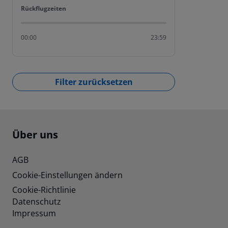
Rückflugzeiten
Rückflugzeiten
00:00
23:59
Filter zurücksetzen
Footer
Footer navigation
Über uns
AGB
Cookie-Einstellungen ändern
Cookie-Richtlinie
Datenschutz
Impressum