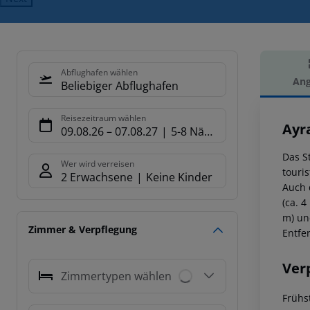
Abflughafen wählen
Ang
Beliebiger Abflughafen
Hot
Reisezeitraum wählen
Ayr
09.08.26
–
07.08.27
5-8 Nächte
Das S
Wer wird verreisen
touri
2 Erwachsene
Keine Kinder
Auch 
(ca. 
m) un
Zimmer & Verpflegung
Entfer
Ver
Zimmertypen wählen
Frühs