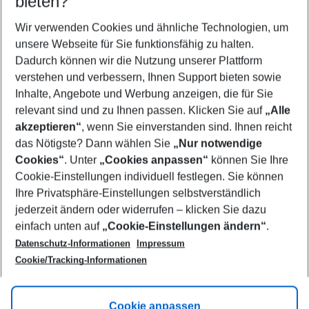
bieten?
Wer wird verreisen
2 Erwachsene
Keine Kinder
Wir verwenden Cookies und ähnliche Technologien, um
unsere Webseite für Sie funktionsfähig zu halten.
Mehr Filter anzeigen
Dadurch können wir die Nutzung unserer Plattform
verstehen und verbessern, Ihnen Support bieten sowie
Inhalte, Angebote und Werbung anzeigen, die für Sie
relevant sind und zu Ihnen passen. Klicken Sie auf
„Alle
akzeptieren“
, wenn Sie einverstanden sind. Ihnen reicht
das Nötigste? Dann wählen Sie
„Nur notwendige
Footer
Cookies“
. Unter
„Cookies anpassen“
können Sie Ihre
Footer navigation
Cookie-Einstellungen individuell festlegen. Sie können
Über uns
Ihre Privatsphäre-Einstellungen selbstverständlich
AGB
jederzeit ändern oder widerrufen – klicken Sie dazu
Service & Hilfe
Cookie-Einstellungen ändern
einfach unten auf
„Cookie-Einstellungen ändern“
.
Barrierefreies Reisen
Datenschutz-Informationen
Impressum
Cookie-Richtlinie
Folgen Sie uns
Check-in
Cookie/Tracking-Informationen
Datenschutz
FAQ
Impressum
Flugbeschränkungen
Hilfe & Kontakt
Cookie anpassen