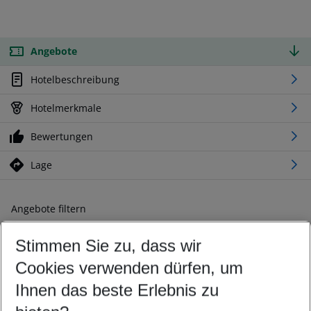
Angebote
Hotelbeschreibung
Hotelmerkmale
Bewertungen
Lage
Angebote filtern
Ändern Sie Ihre Kriterien nach Ihren Wünschen
Stimmen Sie zu, dass wir
Abflughafen wählen
Beliebiger Abflughafen
Cookies verwenden dürfen, um
Reisezeitraum wählen
Ihnen das beste Erlebnis zu
11.08.26
–
09.08.27
5-8 Nächte