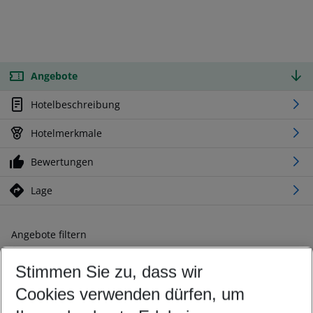
Angebote
Hotelbeschreibung
Hotelmerkmale
Bewertungen
Lage
Angebote filtern
Ändern Sie Ihre Kriterien nach Ihren Wünschen
Stimmen Sie zu, dass wir
Abflughafen wählen
Beliebiger Abflughafen
Cookies verwenden dürfen, um
Reisezeitraum wählen