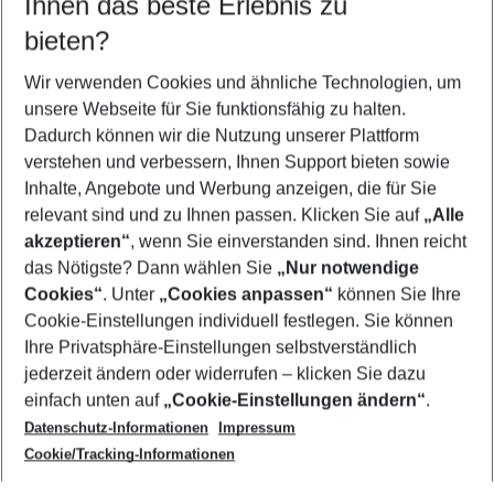
Ihnen das beste Erlebnis zu
09.08.26
–
07.08.27
5-8 Nächte
bieten?
Wer wird verreisen
2 Erwachsene
Keine Kinder
Wir verwenden Cookies und ähnliche Technologien, um
unsere Webseite für Sie funktionsfähig zu halten.
Mehr Filter anzeigen
Dadurch können wir die Nutzung unserer Plattform
verstehen und verbessern, Ihnen Support bieten sowie
Inhalte, Angebote und Werbung anzeigen, die für Sie
relevant sind und zu Ihnen passen. Klicken Sie auf
„Alle
akzeptieren“
, wenn Sie einverstanden sind. Ihnen reicht
das Nötigste? Dann wählen Sie
„Nur notwendige
Footer
Cookies“
. Unter
„Cookies anpassen“
können Sie Ihre
Footer navigation
Cookie-Einstellungen individuell festlegen. Sie können
Über uns
Ihre Privatsphäre-Einstellungen selbstverständlich
AGB
jederzeit ändern oder widerrufen – klicken Sie dazu
Service & Hilfe
Cookie-Einstellungen ändern
einfach unten auf
„Cookie-Einstellungen ändern“
.
Barrierefreies Reisen
Datenschutz-Informationen
Impressum
Cookie-Richtlinie
Folgen Sie uns
Check-in
Cookie/Tracking-Informationen
Datenschutz
FAQ
Impressum