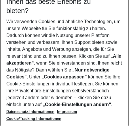
Ihnen das beste Erlebnis zu
10.08.26
–
08.08.27
5-8 Nächte
bieten?
Wer wird verreisen
2 Erwachsene
Keine Kinder
Wir verwenden Cookies und ähnliche Technologien, um
unsere Webseite für Sie funktionsfähig zu halten.
Mehr Filter anzeigen
Dadurch können wir die Nutzung unserer Plattform
verstehen und verbessern, Ihnen Support bieten sowie
Inhalte, Angebote und Werbung anzeigen, die für Sie
relevant sind und zu Ihnen passen. Klicken Sie auf
„Alle
akzeptieren“
, wenn Sie einverstanden sind. Ihnen reicht
das Nötigste? Dann wählen Sie
„Nur notwendige
Footer
Cookies“
. Unter
„Cookies anpassen“
können Sie Ihre
Footer navigation
Cookie-Einstellungen individuell festlegen. Sie können
Über uns
Ihre Privatsphäre-Einstellungen selbstverständlich
AGB
jederzeit ändern oder widerrufen – klicken Sie dazu
Service & Hilfe
Cookie-Einstellungen ändern
einfach unten auf
„Cookie-Einstellungen ändern“
.
Barrierefreies Reisen
Datenschutz-Informationen
Impressum
Cookie-Richtlinie
Folgen Sie uns
Check-in
Cookie/Tracking-Informationen
Datenschutz
FAQ
Impressum