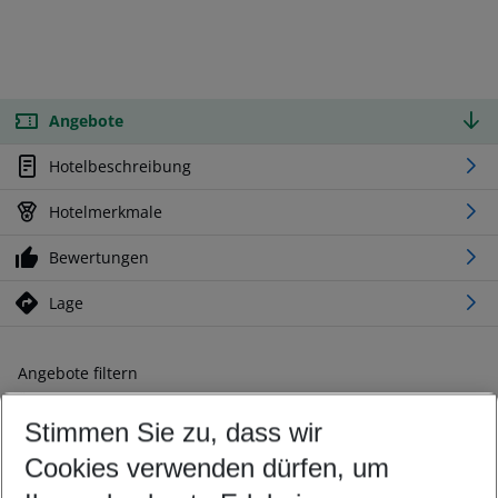
Angebote
Hotelbeschreibung
Hotelmerkmale
Bewertungen
Lage
Angebote filtern
Ändern Sie Ihre Kriterien nach Ihren Wünschen
Stimmen Sie zu, dass wir
Abflughafen wählen
Beliebiger Abflughafen
Cookies verwenden dürfen, um
Reisezeitraum wählen