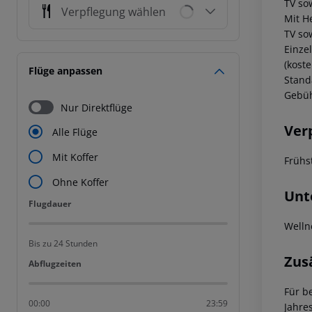
TV so
Verpflegung wählen
Mit He
TV so
Einze
(kost
Flüge anpassen
Stand
Gebüh
Nur Direktflüge
Ver
Alle Flüge
Mit Koffer
Frühs
Ohne Koffer
Unt
Flugdauer
Flugdauer
Welln
Bis zu 24 Stunden
Zus
Abflugzeiten
Abflugzeiten
Für b
00:00
23:59
Jahre