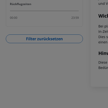
und V
Rückflugzeiten
Rückflugzeiten
Wic
00:00
23:59
Bei p
In-Zei
Dies 
Filter zurücksetzen
einen
Hin
Diese
Bedür