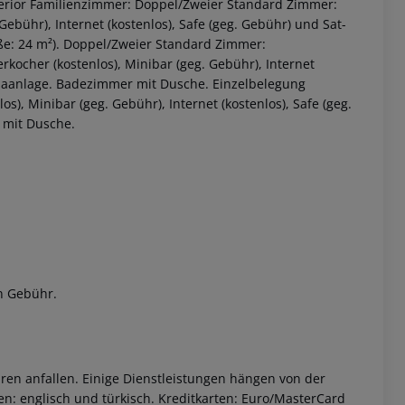
erior Familienzimmer: Doppel/Zweier Standard Zimmer:
Gebühr), Internet (kostenlos), Safe (geg. Gebühr) und Sat-
ße: 24 m²). Doppel/Zweier Standard Zimmer:
kocher (kostenlos), Minibar (geg. Gebühr), Internet
limaanlage. Badezimmer mit Dusche. Einzelbelegung
s), Minibar (geg. Gebühr), Internet (kostenlos), Safe (geg.
 mit Dusche.
 akzeptieren
n Gebühr.
ren anfallen. Einige Dienstleistungen hängen von der
n: englisch und türkisch. Kreditkarten: Euro/MasterCard