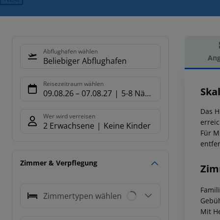
Abflughafen wählen
Ang
Beliebiger Abflughafen
Hot
Reisezeitraum wählen
Ska
09.08.26
–
07.08.27
5-8 Nächte
Das H
Wer wird verreisen
erreic
2 Erwachsene
Keine Kinder
Für M
entfer
Zimmer & Verpflegung
Zim
Famil
Zimmertypen wählen
Gebüh
Mit He