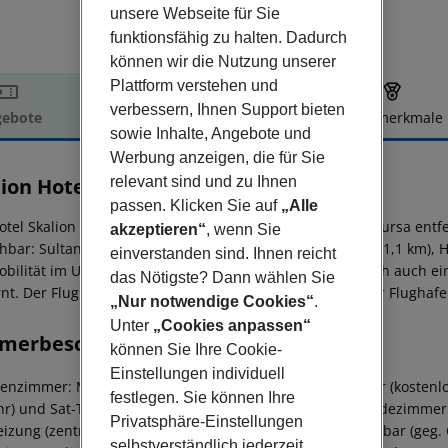
unsere Webseite für Sie
funktionsfähig zu halten. Dadurch
können wir die Nutzung unserer
Plattform verstehen und
verbessern, Ihnen Support bieten
ebote
Hotelbeschreibung
Hotelmerkmale
sowie Inhalte, Angebote und
elbeschreibung
Werbung anzeigen, die für Sie
relevant sind und zu Ihnen
lion Hotel
4
passen. Klicken Sie auf
„Alle
otel Skalion Hotel and Spa befindet sich ca. 152 km von Bursa ent
akzeptieren“
, wenn Sie
hbar: Sultanahmet Square (ca. 1,5 km), Blue Mosque (ca. 1,1 km), Ha
einverstanden sind. Ihnen reicht
obilität im Urlaub sorgen neben einem Mietwagen-Verleih auch ein 
das Nötigste? Dann wählen Sie
nt. Der Flughafen (IST) ist ca. 46 km entfernt. Ein weiterer Flugha
„Nur notwendige Cookies“
.
Unter
„Cookies anpassen“
merbeschreibung
können Sie Ihre Cookie-
Einstellungen individuell
ienzimmer: Mit Heizung (zentral gesteuert), Wasserkocher (kostenlos)
festlegen. Sie können Ihre
r) und Sat-TV sowie zentral gesteuerter Klimaanlage. Badezimmer
Privatsphäre-Einstellungen
izung (zentral gesteuert), Wasserkocher (kostenlos), Minibar (geg. 
selbstverständlich jederzeit