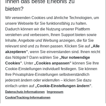
Ihnen das beste Erlebnis zu
11.08.26
–
09.08.27
5-8 Nächte
bieten?
Wer wird verreisen
2 Erwachsene
Keine Kinder
Wir verwenden Cookies und ähnliche Technologien, um
unsere Webseite für Sie funktionsfähig zu halten.
Mehr Filter anzeigen
Dadurch können wir die Nutzung unserer Plattform
verstehen und verbessern, Ihnen Support bieten sowie
Inhalte, Angebote und Werbung anzeigen, die für Sie
relevant sind und zu Ihnen passen. Klicken Sie auf
„Alle
akzeptieren“
, wenn Sie einverstanden sind. Ihnen reicht
das Nötigste? Dann wählen Sie
„Nur notwendige
Footer
Cookies“
. Unter
„Cookies anpassen“
können Sie Ihre
Footer navigation
Cookie-Einstellungen individuell festlegen. Sie können
Über uns
Ihre Privatsphäre-Einstellungen selbstverständlich
AGB
jederzeit ändern oder widerrufen – klicken Sie dazu
Service & Hilfe
Cookie-Einstellungen ändern
einfach unten auf
„Cookie-Einstellungen ändern“
.
Barrierefreies Reisen
Datenschutz-Informationen
Impressum
Cookie-Richtlinie
Folgen Sie uns
Check-in
Cookie/Tracking-Informationen
Datenschutz
FAQ
Impressum