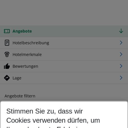
Angebote
Hotelbeschreibung
Hotelmerkmale
Bewertungen
Lage
Angebote filtern
Ändern Sie Ihre Kriterien nach Ihren Wünschen
Stimmen Sie zu, dass wir
Abflughafen wählen
Beliebiger Abflughafen
Cookies verwenden dürfen, um
Reisezeitraum wählen