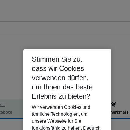
Stimmen Sie zu,
Türkei | Istanbul (Provinz) | Istanbul
dass wir Cookies
Taxim Hill Hotel
verwenden dürfen,
um Ihnen das beste
Erlebnis zu bieten?
Wir verwenden Cookies und
ebote
Hotelbeschreibung
Hotelmerkmale
ähnliche Technologien, um
elbeschreibung
unsere Webseite für Sie
funktionsfähig zu halten. Dadurch