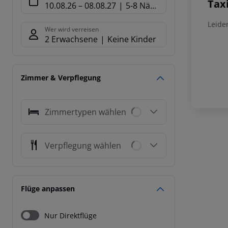
Taxi
10.08.26
–
08.08.27
5-8 Nächte
Leide
Wer wird verreisen
2 Erwachsene
Keine Kinder
Zimmer & Verpflegung
Zimmertypen wählen
Verpflegung wählen
Flüge anpassen
Nur Direktflüge