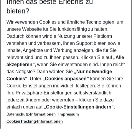
Ihnen das beste Erlebnis zu
08.08.26
–
06.08.27
5-8 Nächte
bieten?
Wer wird verreisen
2 Erwachsene
Keine Kinder
Wir verwenden Cookies und ähnliche Technologien, um
unsere Webseite für Sie funktionsfähig zu halten.
Mehr Filter anzeigen
Dadurch können wir die Nutzung unserer Plattform
verstehen und verbessern, Ihnen Support bieten sowie
Inhalte, Angebote und Werbung anzeigen, die für Sie
relevant sind und zu Ihnen passen. Klicken Sie auf
„Alle
akzeptieren“
, wenn Sie einverstanden sind. Ihnen reicht
das Nötigste? Dann wählen Sie
„Nur notwendige
Footer
Cookies“
. Unter
„Cookies anpassen“
können Sie Ihre
Footer navigation
Cookie-Einstellungen individuell festlegen. Sie können
Über uns
Ihre Privatsphäre-Einstellungen selbstverständlich
AGB
jederzeit ändern oder widerrufen – klicken Sie dazu
Service & Hilfe
Cookie-Einstellungen ändern
einfach unten auf
„Cookie-Einstellungen ändern“
.
Barrierefreies Reisen
Datenschutz-Informationen
Impressum
Cookie-Richtlinie
Folgen Sie uns
Check-in
Cookie/Tracking-Informationen
Datenschutz
FAQ
Impressum