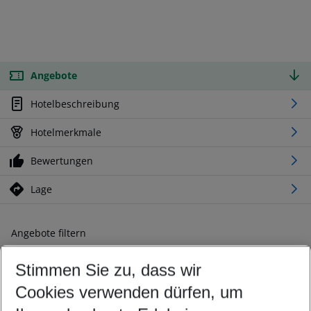
Angebote
Hotelbeschreibung
Hotelmerkmale
Bewertungen
Lage
Angebote filtern
Ändern Sie Ihre Kriterien nach Ihren Wünschen
Stimmen Sie zu, dass wir
Abflughafen wählen
Beliebiger Abflughafen
Cookies verwenden dürfen, um
Reisezeitraum wählen