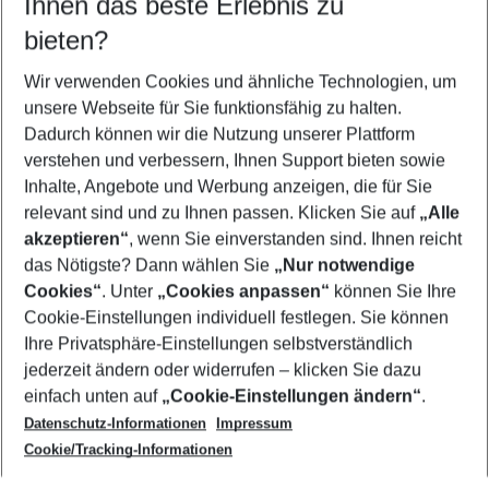
Ihnen das beste Erlebnis zu
10.08.26
–
08.08.27
5-8 Nächte
bieten?
Wer wird verreisen
2 Erwachsene
Keine Kinder
Wir verwenden Cookies und ähnliche Technologien, um
unsere Webseite für Sie funktionsfähig zu halten.
Mehr Filter anzeigen
Dadurch können wir die Nutzung unserer Plattform
verstehen und verbessern, Ihnen Support bieten sowie
Inhalte, Angebote und Werbung anzeigen, die für Sie
relevant sind und zu Ihnen passen. Klicken Sie auf
„Alle
akzeptieren“
, wenn Sie einverstanden sind. Ihnen reicht
das Nötigste? Dann wählen Sie
„Nur notwendige
Footer
Cookies“
. Unter
„Cookies anpassen“
können Sie Ihre
Footer navigation
Cookie-Einstellungen individuell festlegen. Sie können
Über uns
Ihre Privatsphäre-Einstellungen selbstverständlich
AGB
jederzeit ändern oder widerrufen – klicken Sie dazu
Service & Hilfe
Cookie-Einstellungen ändern
einfach unten auf
„Cookie-Einstellungen ändern“
.
Barrierefreies Reisen
Datenschutz-Informationen
Impressum
Cookie-Richtlinie
Folgen Sie uns
Check-in
Cookie/Tracking-Informationen
Datenschutz
FAQ
Impressum