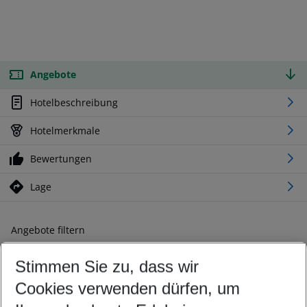
Angebote
Hotelbeschreibung
Hotelmerkmale
Bewertungen
Lage
Angebote filtern
Ändern Sie Ihre Kriterien nach Ihren Wünschen
Stimmen Sie zu, dass wir
Abflughafen wählen
Beliebiger Abflughafen
Cookies verwenden dürfen, um
Reisezeitraum wählen