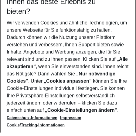
Ihnen das beste Erlebnis zu
11.08.26
–
09.08.27
5-8 Nächte
bieten?
Wer wird verreisen
2 Erwachsene
Keine Kinder
Wir verwenden Cookies und ähnliche Technologien, um
unsere Webseite für Sie funktionsfähig zu halten.
Mehr Filter anzeigen
Dadurch können wir die Nutzung unserer Plattform
verstehen und verbessern, Ihnen Support bieten sowie
Inhalte, Angebote und Werbung anzeigen, die für Sie
relevant sind und zu Ihnen passen. Klicken Sie auf
„Alle
akzeptieren“
, wenn Sie einverstanden sind. Ihnen reicht
das Nötigste? Dann wählen Sie
„Nur notwendige
Footer
Cookies“
. Unter
„Cookies anpassen“
können Sie Ihre
Footer navigation
Cookie-Einstellungen individuell festlegen. Sie können
Über uns
Ihre Privatsphäre-Einstellungen selbstverständlich
AGB
jederzeit ändern oder widerrufen – klicken Sie dazu
Service & Hilfe
Cookie-Einstellungen ändern
einfach unten auf
„Cookie-Einstellungen ändern“
.
Barrierefreies Reisen
Datenschutz-Informationen
Impressum
Cookie-Richtlinie
Folgen Sie uns
Check-in
Cookie/Tracking-Informationen
Datenschutz
FAQ
Impressum