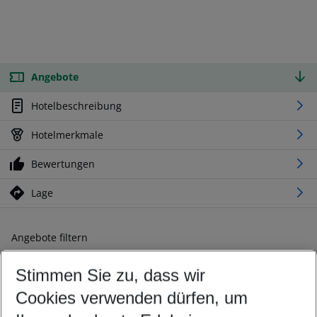
Angebote
Hotelbeschreibung
Hotelmerkmale
Bewertungen
Lage
Angebote filtern
Ändern Sie Ihre Kriterien nach Ihren Wünschen
Stimmen Sie zu, dass wir
Abflughafen wählen
Beliebiger Abflughafen
Cookies verwenden dürfen, um
Reisezeitraum wählen