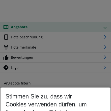
Angebote
Hotelbeschreibung
Hotelmerkmale
Bewertungen
Lage
Angebote filtern
Ändern Sie Ihre Kriterien nach Ihren Wünschen
Stimmen Sie zu, dass wir
Abflughafen wählen
Beliebiger Abflughafen
Cookies verwenden dürfen, um
Reisezeitraum wählen