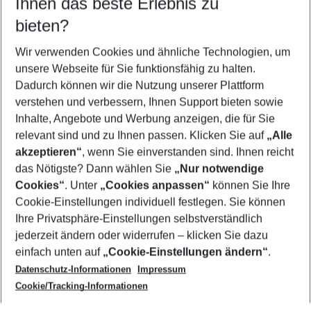
Ihnen das beste Erlebnis zu
11.08.26
–
09.08.27
5-8 Nächte
bieten?
Wer wird verreisen
2 Erwachsene
Keine Kinder
Wir verwenden Cookies und ähnliche Technologien, um
unsere Webseite für Sie funktionsfähig zu halten.
Mehr Filter anzeigen
Dadurch können wir die Nutzung unserer Plattform
verstehen und verbessern, Ihnen Support bieten sowie
Inhalte, Angebote und Werbung anzeigen, die für Sie
relevant sind und zu Ihnen passen. Klicken Sie auf
„Alle
akzeptieren“
, wenn Sie einverstanden sind. Ihnen reicht
das Nötigste? Dann wählen Sie
„Nur notwendige
Footer
Cookies“
. Unter
„Cookies anpassen“
können Sie Ihre
Footer navigation
Cookie-Einstellungen individuell festlegen. Sie können
Über uns
Ihre Privatsphäre-Einstellungen selbstverständlich
AGB
jederzeit ändern oder widerrufen – klicken Sie dazu
Service & Hilfe
Cookie-Einstellungen ändern
einfach unten auf
„Cookie-Einstellungen ändern“
.
Barrierefreies Reisen
Datenschutz-Informationen
Impressum
Cookie-Richtlinie
Folgen Sie uns
Check-in
Cookie/Tracking-Informationen
Datenschutz
FAQ
Impressum