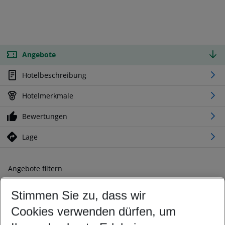
Angebote
Hotelbeschreibung
Hotelmerkmale
Bewertungen
Lage
Angebote filtern
Ändern Sie Ihre Kriterien nach Ihren Wünschen
Stimmen Sie zu, dass wir
Abflughafen wählen
Beliebiger Abflughafen
Cookies verwenden dürfen, um
Reisezeitraum wählen