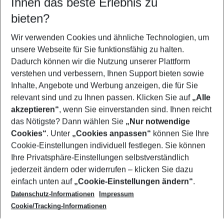
Ihnen das beste Erlebnis zu
11.08.26
–
09.08.27
5-8 Nächte
bieten?
Wer wird verreisen
2 Erwachsene
Keine Kinder
Wir verwenden Cookies und ähnliche Technologien, um
unsere Webseite für Sie funktionsfähig zu halten.
Mehr Filter anzeigen
Dadurch können wir die Nutzung unserer Plattform
verstehen und verbessern, Ihnen Support bieten sowie
Inhalte, Angebote und Werbung anzeigen, die für Sie
relevant sind und zu Ihnen passen. Klicken Sie auf
„Alle
akzeptieren“
, wenn Sie einverstanden sind. Ihnen reicht
das Nötigste? Dann wählen Sie
„Nur notwendige
Footer
Cookies“
. Unter
„Cookies anpassen“
können Sie Ihre
Footer navigation
Cookie-Einstellungen individuell festlegen. Sie können
Über uns
Ihre Privatsphäre-Einstellungen selbstverständlich
AGB
jederzeit ändern oder widerrufen – klicken Sie dazu
Service & Hilfe
Cookie-Einstellungen ändern
einfach unten auf
„Cookie-Einstellungen ändern“
.
Barrierefreies Reisen
Datenschutz-Informationen
Impressum
Cookie-Richtlinie
Folgen Sie uns
Check-in
Cookie/Tracking-Informationen
Datenschutz
FAQ
Impressum