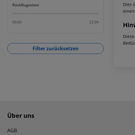
Dies 
Rückflugzeiten
Rückflugzeiten
einen
00:00
23:59
Hin
Diese
Bedür
Filter zurücksetzen
Footer
Footer navigation
Über uns
AGB