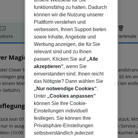
funktionsfähig zu halten. Dadurch
können wir die Nutzung unserer
Plattform verstehen und
verbessern, Ihnen Support bieten
ebote
Hotelbeschreibung
Hotelmerkmale
sowie Inhalte, Angebote und
Werbung anzeigen, die für Sie
elbeschreibung
relevant sind und zu Ihnen
ver Magic Park Side
passen. Klicken Sie auf
„Alle
3.5
akzeptieren“
, wenn Sie
otel Clover Magic Park Side befindet sich ca. 600 m vom Sandstra
einverstanden sind. Ihnen reicht
nliegen gegen Gebühr verfügbar. Die Stadt Alanya ist ca. 65 km ent
das Nötigste? Dann wählen Sie
 einem Mietwagen-Verleih auch eine Bushaltestelle (ca. 2 km entfe
„Nur notwendige Cookies“
.
n Gebühr).
Unter
„Cookies anpassen“
können Sie Ihre Cookie-
pflegung
Einstellungen individuell
festlegen. Sie können Ihre
tück (von 07:30 - 09:30 Uhr) vom Buffet. All Inclusive: Frühstück,
Privatsphäre-Einstellungen
 nur in ausgewählten Restaurants. Wasser zu bestimmten Service-Zeit
Wein (10:00 - 22:30 Uhr), Kaffee & Tee (10:00 - 22:30 Uhr), Kuchen 
selbstverständlich jederzeit