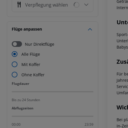
Geträ
Verpflegung wählen
Intern
Unt
Flüge anpassen
Sport
Unter
Nur Direktflüge
Babys
Alle Flüge
Zus
Mit Koffer
Für b
Ohne Koffer
Jahre
Flugdauer
Flugdauer
Servi
Umfan
Bis zu 24 Stunden
Wic
Abflugzeiten
Abflugzeiten
Bei p
00:00
23:59
In-Zei