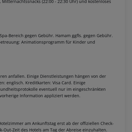
), Mitternachtssnacks (22:00 - 22:30 Uhr) und kostenloses
: Spa-Bereich gegen Gebühr. Hamam ggfls. gegen Gebühr.
rbetreuung: Animationsprogramm für Kinder und
 akzeptieren
ren anfallen. Einige Dienstleistungen hängen von der
: englisch. Kreditkarten: Visa Card. Einige
ndheitsprotokolle eventuell nur im eingeschränkten
orherige Information appliziert werden.
otelzimmer am Ankunftstag erst ab der offiziellen Check-
eck-Out-Zeit des Hotels am Tag der Abreise einzuhalten.