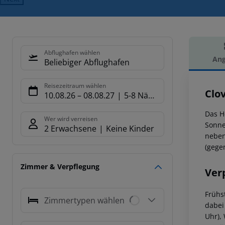
Abflughafen wählen
Ang
Beliebiger Abflughafen
Hot
Reisezeitraum wählen
Clo
10.08.26
–
08.08.27
5-8 Nächte
Das H
Wer wird verreisen
Sonne
2 Erwachsene
Keine Kinder
neben
(gege
Zimmer & Verpflegung
Ver
Frühs
Zimmertypen wählen
dabei
Uhr), 