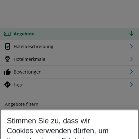
Angebote
Hotelbeschreibung
Hotelmerkmale
Bewertungen
Lage
Angebote filtern
Ändern Sie Ihre Kriterien nach Ihren Wünschen
Stimmen Sie zu, dass wir
Abflughafen wählen
Beliebiger Abflughafen
Cookies verwenden dürfen, um
Reisezeitraum wählen