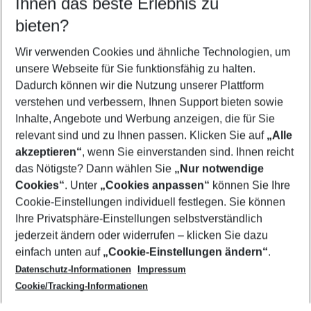
Ihnen das beste Erlebnis zu
08.08.26
–
06.08.27
5-8 Nächte
bieten?
Wer wird verreisen
2 Erwachsene
Keine Kinder
Wir verwenden Cookies und ähnliche Technologien, um
unsere Webseite für Sie funktionsfähig zu halten.
Mehr Filter anzeigen
Dadurch können wir die Nutzung unserer Plattform
verstehen und verbessern, Ihnen Support bieten sowie
Inhalte, Angebote und Werbung anzeigen, die für Sie
relevant sind und zu Ihnen passen. Klicken Sie auf
„Alle
akzeptieren“
, wenn Sie einverstanden sind. Ihnen reicht
das Nötigste? Dann wählen Sie
„Nur notwendige
Footer
Cookies“
. Unter
„Cookies anpassen“
können Sie Ihre
Footer navigation
Cookie-Einstellungen individuell festlegen. Sie können
Über uns
Ihre Privatsphäre-Einstellungen selbstverständlich
AGB
jederzeit ändern oder widerrufen – klicken Sie dazu
Service & Hilfe
Cookie-Einstellungen ändern
einfach unten auf
„Cookie-Einstellungen ändern“
.
Barrierefreies Reisen
Datenschutz-Informationen
Impressum
Cookie-Richtlinie
Folgen Sie uns
Check-in
Cookie/Tracking-Informationen
Datenschutz
FAQ
Impressum