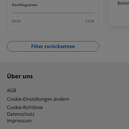
Bedür
Rückflugzeiten
Rückflugzeiten
00:00
23:59
Filter zurücksetzen
Footer
Footer navigation
Über uns
AGB
Cookie-Einstellungen ändern
Cookie-Richtlinie
Datenschutz
Impressum