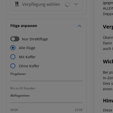
(gege
Verpflegung wählen
ALLEI
Doppe
Ver
Flüge anpassen
Übern
Nur Direktflüge
Dann 
Alle Flüge
auch 
Mit Koffer
Wic
Ohne Koffer
Bei p
Flugdauer
Flugdauer
In-Zei
Dies 
Bis zu 24 Stunden
einen
Abflugzeiten
Abflugzeiten
Hin
Diese
00:00
23:59