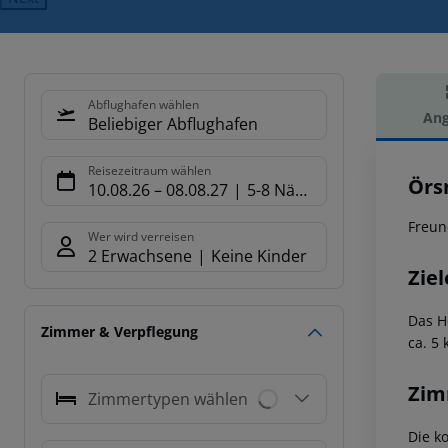
Abflughafen wählen
Ang
Beliebiger Abflughafen
Hot
Reisezeitraum wählen
Örs
10.08.26
–
08.08.27
5-8 Nächte
Freun
Wer wird verreisen
2 Erwachsene
Keine Kinder
Ziel
Das H
Zimmer & Verpflegung
ca. 5
Zim
Zimmertypen wählen
Die k