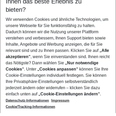
Ihnen das beste Erlebnis zu
08.08.26
–
06.08.27
5-8 Nächte
bieten?
Wer wird verreisen
2 Erwachsene
Keine Kinder
Wir verwenden Cookies und ähnliche Technologien, um
unsere Webseite für Sie funktionsfähig zu halten.
Mehr Filter anzeigen
Dadurch können wir die Nutzung unserer Plattform
verstehen und verbessern, Ihnen Support bieten sowie
Inhalte, Angebote und Werbung anzeigen, die für Sie
relevant sind und zu Ihnen passen. Klicken Sie auf
„Alle
akzeptieren“
, wenn Sie einverstanden sind. Ihnen reicht
das Nötigste? Dann wählen Sie
„Nur notwendige
Footer
Cookies“
. Unter
„Cookies anpassen“
können Sie Ihre
Footer navigation
Cookie-Einstellungen individuell festlegen. Sie können
Über uns
Ihre Privatsphäre-Einstellungen selbstverständlich
AGB
jederzeit ändern oder widerrufen – klicken Sie dazu
Service & Hilfe
Cookie-Einstellungen ändern
einfach unten auf
„Cookie-Einstellungen ändern“
.
Barrierefreies Reisen
Datenschutz-Informationen
Impressum
Cookie-Richtlinie
Folgen Sie uns
Check-in
Cookie/Tracking-Informationen
Datenschutz
FAQ
Impressum