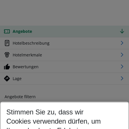
Angebote
Hotelbeschreibung
Hotelmerkmale
Bewertungen
Lage
Angebote filtern
Ändern Sie Ihre Kriterien nach Ihren Wünschen
Stimmen Sie zu, dass wir
Abflughafen wählen
Beliebiger Abflughafen
Cookies verwenden dürfen, um
Reisezeitraum wählen