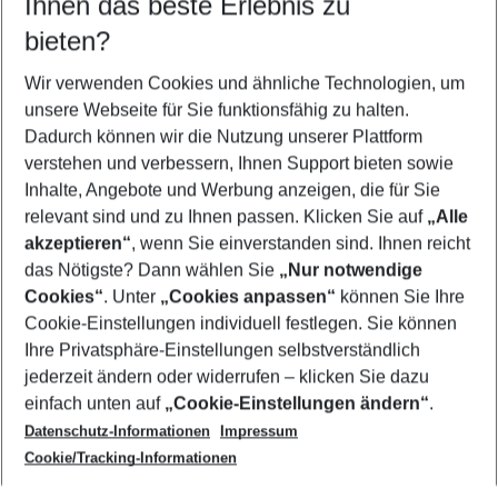
Ihnen das beste Erlebnis zu
10.08.26
–
08.08.27
5-8 Nächte
bieten?
Wer wird verreisen
2 Erwachsene
Keine Kinder
Wir verwenden Cookies und ähnliche Technologien, um
unsere Webseite für Sie funktionsfähig zu halten.
Mehr Filter anzeigen
Dadurch können wir die Nutzung unserer Plattform
verstehen und verbessern, Ihnen Support bieten sowie
Inhalte, Angebote und Werbung anzeigen, die für Sie
relevant sind und zu Ihnen passen. Klicken Sie auf
„Alle
akzeptieren“
, wenn Sie einverstanden sind. Ihnen reicht
das Nötigste? Dann wählen Sie
„Nur notwendige
Footer
Cookies“
. Unter
„Cookies anpassen“
können Sie Ihre
Footer navigation
Cookie-Einstellungen individuell festlegen. Sie können
Über uns
Ihre Privatsphäre-Einstellungen selbstverständlich
AGB
jederzeit ändern oder widerrufen – klicken Sie dazu
Service & Hilfe
Cookie-Einstellungen ändern
einfach unten auf
„Cookie-Einstellungen ändern“
.
Barrierefreies Reisen
Datenschutz-Informationen
Impressum
Cookie-Richtlinie
Folgen Sie uns
Check-in
Cookie/Tracking-Informationen
Datenschutz
FAQ
Impressum