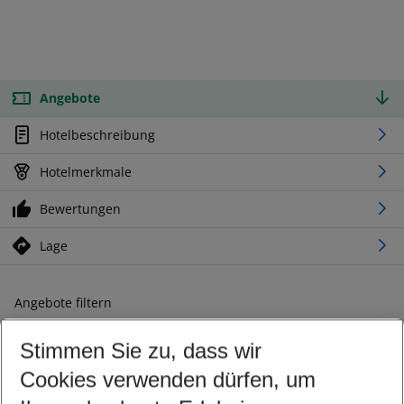
Angebote
Hotelbeschreibung
Hotelmerkmale
Bewertungen
Lage
Angebote filtern
Ändern Sie Ihre Kriterien nach Ihren Wünschen
Stimmen Sie zu, dass wir
Abflughafen wählen
Beliebiger Abflughafen
Cookies verwenden dürfen, um
Reisezeitraum wählen