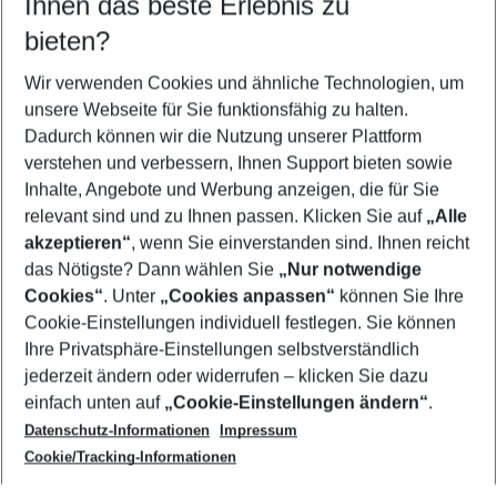
Ihnen das beste Erlebnis zu
10.08.26
–
08.08.27
5-8 Nächte
bieten?
Wer wird verreisen
2 Erwachsene
Keine Kinder
Wir verwenden Cookies und ähnliche Technologien, um
unsere Webseite für Sie funktionsfähig zu halten.
Mehr Filter anzeigen
Dadurch können wir die Nutzung unserer Plattform
verstehen und verbessern, Ihnen Support bieten sowie
Inhalte, Angebote und Werbung anzeigen, die für Sie
relevant sind und zu Ihnen passen. Klicken Sie auf
„Alle
akzeptieren“
, wenn Sie einverstanden sind. Ihnen reicht
das Nötigste? Dann wählen Sie
„Nur notwendige
Footer
Cookies“
. Unter
„Cookies anpassen“
können Sie Ihre
Footer navigation
Cookie-Einstellungen individuell festlegen. Sie können
Über uns
Ihre Privatsphäre-Einstellungen selbstverständlich
AGB
jederzeit ändern oder widerrufen – klicken Sie dazu
Service & Hilfe
Cookie-Einstellungen ändern
einfach unten auf
„Cookie-Einstellungen ändern“
.
Barrierefreies Reisen
Datenschutz-Informationen
Impressum
Cookie-Richtlinie
Folgen Sie uns
Check-in
Cookie/Tracking-Informationen
Datenschutz
FAQ
Impressum