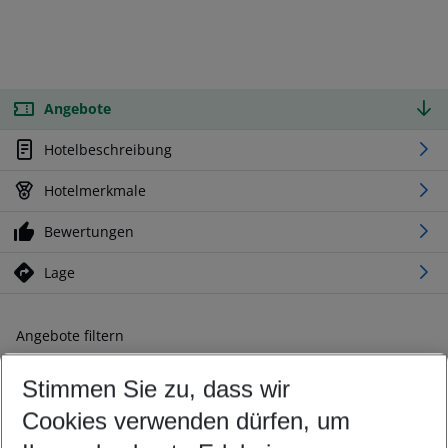
Angebote
Hotelbeschreibung
Hotelmerkmale
Bewertungen
Lage
Angebote filtern
Ändern Sie Ihre Kriterien nach Ihren Wünschen
Stimmen Sie zu, dass wir
Abflughafen wählen
Beliebiger Abflughafen
Cookies verwenden dürfen, um
Reisezeitraum wählen