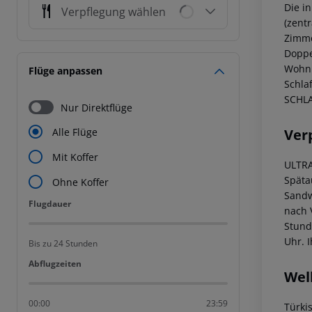
Die i
Verpflegung wählen
(zent
Zimme
Doppe
Wohnb
Flüge anpassen
Schla
SCHLA
Nur Direktflüge
Ver
Alle Flüge
Mit Koffer
ULTRA
Späta
Ohne Koffer
Sandw
Flugdauer
Flugdauer
nach 
Stund
Uhr. 
Bis zu 24 Stunden
Abflugzeiten
Abflugzeiten
Wel
00:00
23:59
Türki