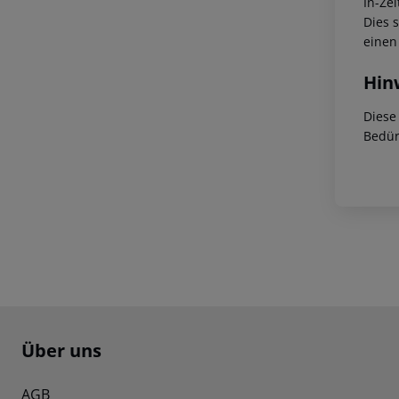
In-Zei
Dies 
einen
Hin
Diese
Bedür
Footer
Footer navigation
Über uns
AGB