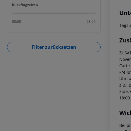
Rückflugzeiten
Rückflugzeiten
Unt
00:00
23:59
Tagsü
Zus
Filter zurücksetzen
ZUSAT
Novem
Carte
Freil
Uhr; 
z.B.:
Side.
Ö
18:00 
Wic
Bei p