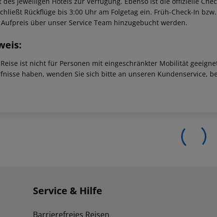
t des jeweiligen Hotels zur Verfügung. Ebenso ist die offizielle Ch
schließt Rückflüge bis 3:00 Uhr am Folgetag ein. Früh-Check-In bz
 Aufpreis über unser Service Team hinzugebucht werden.
weis:
 Reise ist nicht für Personen mit eingeschränkter Mobilität geeign
fnisse haben, wenden Sie sich bitte an unseren Kundenservice, be
Service & Hilfe
Barrierefreies Reisen