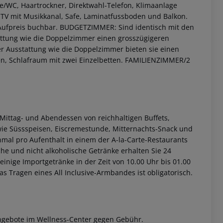
e/WC, Haartrockner, Direktwahl-Telefon, Klimaanlage
t-TV mit Musikkanal, Safe, Laminatfussboden und Balkon.
ufpreis buchbar.
BUDGETZIMMER: Sind identisch mit den
attung wie die Doppelzimmer einen grosszügigeren
 Ausstattung wie die Doppelzimmer bieten sie einen
n, Schlafraum mit zwei Einzelbetten.
FAMILIENZIMMER/2
 Mittag- und Abendessen von reichhaltigen Buffets,
 akzeptieren
ie Süssspeisen, Eiscremestunde, Mitternachts-Snack und
nmal pro Aufenthalt in einem der A-la-Carte-Restaurants
he und nicht alkoholische Getränke erhalten Sie 24
inige Importgetränke in der Zeit von 10.00 Uhr bis 01.00
as Tragen eines All Inclusive-Armbandes ist obligatorisch.
gebote im Wellness-Center gegen Gebühr.