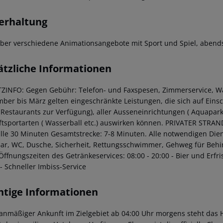
erhaltung
ber verschiedene Animationsangebote mit Sport und Spiel, abends
ätzliche Informationen
ZINFO:
Gegen Gebühr: Telefon- und Faxspesen, Zimmerservice, Wäs
ber bis März gelten eingeschränkte Leistungen, die sich auf Einsch
-Restaurants zur Verfügung), aller Ausseneinrichtungen ( Aquapark
uftsportarten ( Wasserball etc.) auswirken können.
PRIVATER STRAN
alle 30 Minuten
Gesamtstrecke: 7-8 Minuten.
Alle notwendigen Dien
 Bar, WC, Dusche, Sicherheit, Rettungsschwimmer, Gehweg für Behi
ffnungszeiten des Getränkeservices: 08:00 - 20:00 - Bier und Erf
- Schneller Imbiss-Service
htige Informationen
lanmäßiger Ankunft im Zielgebiet ab 04:00 Uhr morgens steht das H