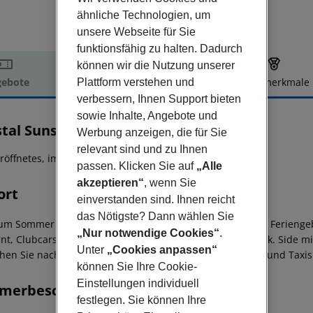
ähnliche Technologien, um
unsere Webseite für Sie
funktionsfähig zu halten. Dadurch
können wir die Nutzung unserer
ebote
Hotelbeschreibung
Hotelmerkmale
Plattform verstehen und
verbessern, Ihnen Support bieten
elbeschreibung
sowie Inhalte, Angebote und
tal Sunset Pearl Collection
Werbung anzeigen, die für Sie
5
relevant sind und zu Ihnen
röffnetes, imposantes Luxushotel!
passen. Klicken Sie auf
„Alle
akzeptieren“
, wenn Sie
ort
einverstanden sind. Ihnen reicht
das Nötigste? Dann wählen Sie
um Sommer 2013 eröffnete Hotel der Luxusklasse liegt im Ferienge
„Nur notwendige Cookies“
.
rnt, Clubcars bringen Sie mehrmals täglich hin und zurück. Side m
Unter
„Cookies anpassen“
chen Sie nach ca. 3 km, öffentliche Minibusverbindungen und Taxis
können Sie Ihre Cookie-
Einstellungen individuell
merbeschreibung
festlegen. Sie können Ihre