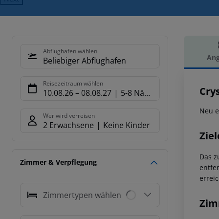
Abflughafen wählen
Ang
Beliebiger Abflughafen
Hot
Reisezeitraum wählen
Crys
10.08.26
–
08.08.27
5-8 Nächte
Neu e
Wer wird verreisen
2 Erwachsene
Keine Kinder
Ziel
Das z
Zimmer & Verpflegung
entfe
errei
Zimmertypen wählen
Zim