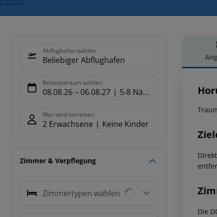
Abflughafen wählen
Ang
Beliebiger Abflughafen
Hot
Reisezeitraum wählen
Hor
08.08.26
–
06.08.27
5-8 Nächte
Traum
Wer wird verreisen
2 Erwachsene
Keine Kinder
Ziel
Direk
Zimmer & Verpflegung
entfe
Zim
Zimmertypen wählen
Die D