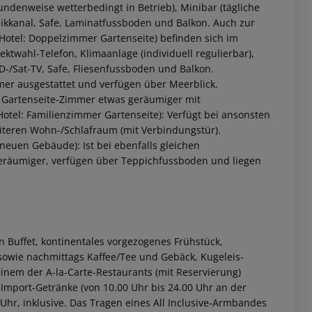
undenweise wetterbedingt in Betrieb), Minibar (tägliche
ikkanal, Safe, Laminatfussboden und Balkon.
Auch zur
otel: Doppelzimmer Gartenseite) befinden sich im
twahl-Telefon, Klimaanlage (individuell regulierbar),
D-/Sat-TV, Safe, Fliesenfussboden und Balkon.
er ausgestattet und verfügen über Meerblick.
e Gartenseite-Zimmer etwas geräumiger mit
tel: Familienzimmer Gartenseite): Verfügt bei ansonsten
iteren Wohn-/Schlafraum (mit Verbindungstür).
uen Gebäude): Ist bei ebenfalls gleichen
eräumiger, verfügen über Teppichfussboden und liegen
 akzeptieren
en Buffet, kontinentales vorgezogenes Frühstück,
 sowie nachmittags Kaffee/Tee und Gebäck, Kugeleis-
nem der A-la-Carte-Restaurants (mit Reservierung)
e Import-Getränke (von 10.00 Uhr bis 24.00 Uhr an der
Uhr, inklusive. Das Tragen eines All Inclusive-Armbandes