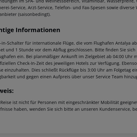
dungen im SPA- und Wellnessbereich, Vitaminbar, Wasserpfeife, W
erei-Service, Arzt-Service, Telefon- und Fax-Spesen sowie diver
anbieter (saisonbedingt).
htige Informationen
-in-Schalter für internationale Flüge, die vom Flughafen Antalya a
net und 1 Stunde vor dem Abflug geschlossen. Bitte finden Sie sic
ughafen ein.
Bei planmäßiger Ankunft im Zielgebiet ab 04:00 Uhr 
fiziellen Check-In-Zeit des jeweiligen Hotels zur Verfügung. Ebenso 
se einzuhalten. Dies schließt Rückflüge bis 3:00 Uhr am Folgetag 
gbarkeit und gegen einen Aufpreis über unser Service Team hinz
weis:
 Reise ist nicht für Personen mit eingeschränkter Mobilität geeign
fnisse haben, wenden Sie sich bitte an unseren Kundenservice, be