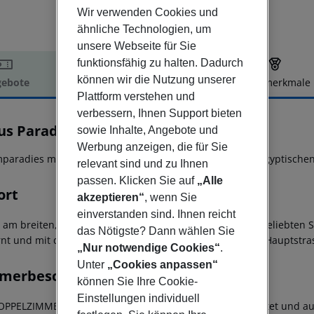
Wir verwenden Cookies und
ähnliche Technologien, um
unsere Webseite für Sie
funktionsfähig zu halten. Dadurch
können wir die Nutzung unserer
ebote
Hotelbeschreibung
Hotelmerkmale
Plattform verstehen und
elbeschreibung
verbessern, Ihnen Support bieten
us Paradise Luxury Resort
sowie Inhalte, Angebote und
5
Werbung anzeigen, die für Sie
paradies mit toller Dekoration und Eleganz im Stil der ägyptischen
relevant sind und zu Ihnen
passen. Klicken Sie auf
„Alle
ort
akzeptieren“
, wenn Sie
einverstanden sind. Ihnen reicht
t am breiten, flach abfallenden, bei Familien besonders beliebten S
das Nötigste? Dann wählen Sie
rnt und mit dem Taxi oder öffentlichem Minibus von der Hauptstr
„Nur notwendige Cookies“
.
Unter
„Cookies anpassen“
merbeschreibung
können Sie Ihre Cookie-
Einstellungen individuell
OPPELZIMMER im Haupthaus sind komfortabel ausgestattet und auf