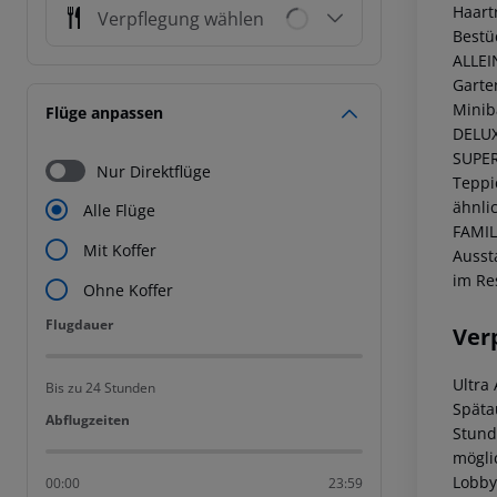
Haart
Verpflegung wählen
Bestü
ALLEI
Garte
Minib
Flüge anpassen
DELUX
SUPER
Nur Direktflüge
Teppi
ähnli
Alle Flüge
FAMIL
Mit Koffer
Ausst
im Re
Ohne Koffer
Flugdauer
Flugdauer
Ver
Ultra
Bis zu 24 Stunden
Späta
Abflugzeiten
Abflugzeiten
Stund
mögli
Lobby
00:00
23:59