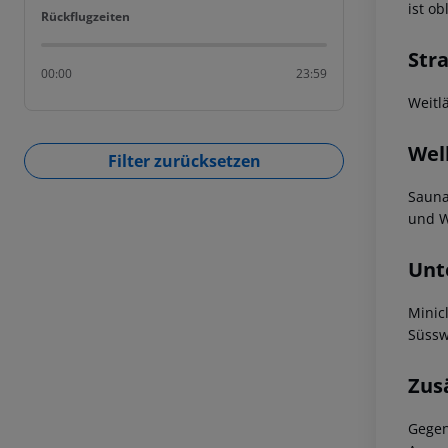
ist ob
Rückflugzeiten
Rückflugzeiten
Str
00:00
23:59
Weitl
Wel
Filter zurücksetzen
Sauna
und W
Unt
Minic
Süssw
Zus
Gegen