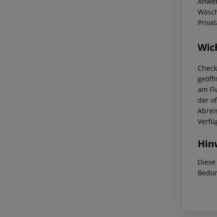
Anwen
Wäsch
Privat
Wic
Check
geöff
am Fl
der of
Abrei
Verfü
Hin
Diese
Bedür