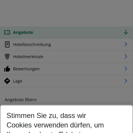
Angebote
Hotelbeschreibung
Hotelmerkmale
Bewertungen
Lage
Angebote filtern
Ändern Sie Ihre Kriterien nach Ihren Wünschen
Stimmen Sie zu, dass wir
Abflughafen wählen
Beliebiger Abflughafen
Cookies verwenden dürfen, um
Reisezeitraum wählen