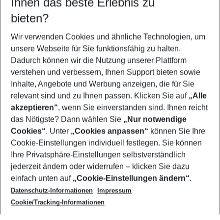
Ihnen das beste Erlebnis zu
11.08.26
–
09.08.27
5-8 Nächte
bieten?
Wer wird verreisen
2 Erwachsene
Keine Kinder
Wir verwenden Cookies und ähnliche Technologien, um
unsere Webseite für Sie funktionsfähig zu halten.
Mehr Filter anzeigen
Dadurch können wir die Nutzung unserer Plattform
verstehen und verbessern, Ihnen Support bieten sowie
Inhalte, Angebote und Werbung anzeigen, die für Sie
relevant sind und zu Ihnen passen. Klicken Sie auf
„Alle
akzeptieren“
, wenn Sie einverstanden sind. Ihnen reicht
das Nötigste? Dann wählen Sie
„Nur notwendige
Footer
Cookies“
. Unter
„Cookies anpassen“
können Sie Ihre
Footer navigation
Cookie-Einstellungen individuell festlegen. Sie können
Über uns
Ihre Privatsphäre-Einstellungen selbstverständlich
AGB
jederzeit ändern oder widerrufen – klicken Sie dazu
Service & Hilfe
Cookie-Einstellungen ändern
einfach unten auf
„Cookie-Einstellungen ändern“
.
Barrierefreies Reisen
Datenschutz-Informationen
Impressum
Cookie-Richtlinie
Folgen Sie uns
Check-in
Cookie/Tracking-Informationen
Datenschutz
FAQ
Impressum