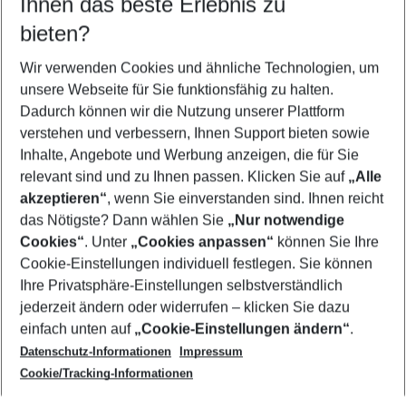
Ihnen das beste Erlebnis zu
09.08.26
–
07.08.27
5-8 Nächte
bieten?
Wer wird verreisen
2 Erwachsene
Keine Kinder
Wir verwenden Cookies und ähnliche Technologien, um
unsere Webseite für Sie funktionsfähig zu halten.
Mehr Filter anzeigen
Dadurch können wir die Nutzung unserer Plattform
verstehen und verbessern, Ihnen Support bieten sowie
Inhalte, Angebote und Werbung anzeigen, die für Sie
relevant sind und zu Ihnen passen. Klicken Sie auf
„Alle
akzeptieren“
, wenn Sie einverstanden sind. Ihnen reicht
das Nötigste? Dann wählen Sie
„Nur notwendige
Footer
Cookies“
. Unter
„Cookies anpassen“
können Sie Ihre
Footer navigation
Cookie-Einstellungen individuell festlegen. Sie können
Über uns
Ihre Privatsphäre-Einstellungen selbstverständlich
AGB
jederzeit ändern oder widerrufen – klicken Sie dazu
Service & Hilfe
Cookie-Einstellungen ändern
einfach unten auf
„Cookie-Einstellungen ändern“
.
Barrierefreies Reisen
Datenschutz-Informationen
Impressum
Cookie-Richtlinie
Folgen Sie uns
Check-in
Cookie/Tracking-Informationen
Datenschutz
FAQ
Impressum