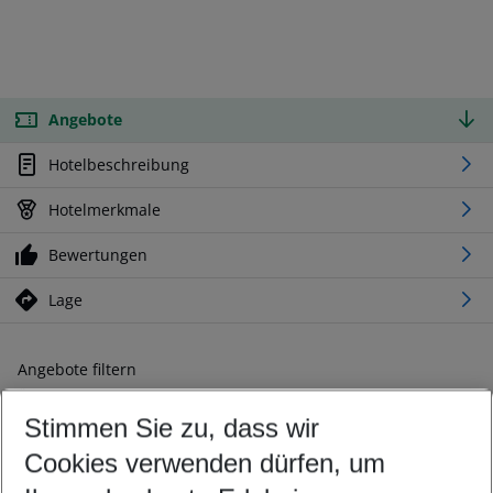
Angebote
Hotelbeschreibung
Hotelmerkmale
Bewertungen
Lage
Angebote filtern
Ändern Sie Ihre Kriterien nach Ihren Wünschen
Stimmen Sie zu, dass wir
Abflughafen wählen
Beliebiger Abflughafen
Cookies verwenden dürfen, um
Reisezeitraum wählen