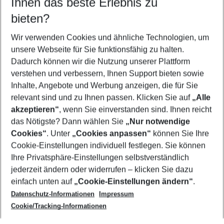
Ihnen das beste Erlebnis zu
12.08.26
–
10.08.27
5-8 Nächte
bieten?
Wer wird verreisen
2 Erwachsene
Keine Kinder
Wir verwenden Cookies und ähnliche Technologien, um
unsere Webseite für Sie funktionsfähig zu halten.
Mehr Filter anzeigen
Dadurch können wir die Nutzung unserer Plattform
verstehen und verbessern, Ihnen Support bieten sowie
Inhalte, Angebote und Werbung anzeigen, die für Sie
relevant sind und zu Ihnen passen. Klicken Sie auf
„Alle
akzeptieren“
, wenn Sie einverstanden sind. Ihnen reicht
das Nötigste? Dann wählen Sie
„Nur notwendige
Footer
Cookies“
. Unter
„Cookies anpassen“
können Sie Ihre
Footer navigation
Cookie-Einstellungen individuell festlegen. Sie können
Über uns
Ihre Privatsphäre-Einstellungen selbstverständlich
AGB
jederzeit ändern oder widerrufen – klicken Sie dazu
Service & Hilfe
Cookie-Einstellungen ändern
einfach unten auf
„Cookie-Einstellungen ändern“
.
Barrierefreies Reisen
Datenschutz-Informationen
Impressum
Cookie-Richtlinie
Folgen Sie uns
Check-in
Cookie/Tracking-Informationen
Datenschutz
FAQ
Impressum