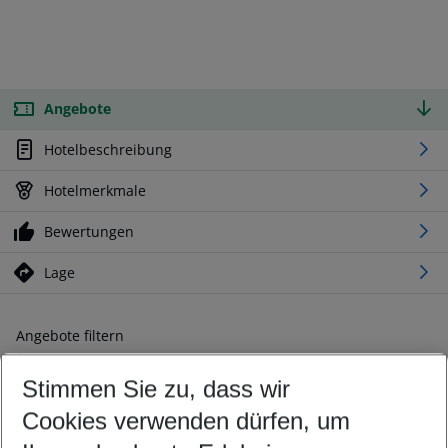
Angebote
Hotelbeschreibung
Hotelmerkmale
Bewertungen
Lage
Angebote filtern
Ändern Sie Ihre Kriterien nach Ihren Wünschen
Stimmen Sie zu, dass wir
Abflughafen wählen
Beliebiger Abflughafen
Cookies verwenden dürfen, um
Reisezeitraum wählen