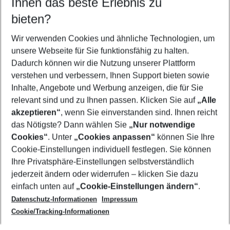
Ihnen das beste Erlebnis zu
09.08.26
–
07.08.27
5-8 Nächte
bieten?
Wer wird verreisen
2 Erwachsene
Keine Kinder
Wir verwenden Cookies und ähnliche Technologien, um
unsere Webseite für Sie funktionsfähig zu halten.
Mehr Filter anzeigen
Dadurch können wir die Nutzung unserer Plattform
verstehen und verbessern, Ihnen Support bieten sowie
Inhalte, Angebote und Werbung anzeigen, die für Sie
relevant sind und zu Ihnen passen. Klicken Sie auf
„Alle
akzeptieren“
, wenn Sie einverstanden sind. Ihnen reicht
das Nötigste? Dann wählen Sie
„Nur notwendige
Footer
Cookies“
. Unter
„Cookies anpassen“
können Sie Ihre
Footer navigation
Cookie-Einstellungen individuell festlegen. Sie können
Über uns
Ihre Privatsphäre-Einstellungen selbstverständlich
AGB
jederzeit ändern oder widerrufen – klicken Sie dazu
Service & Hilfe
Cookie-Einstellungen ändern
einfach unten auf
„Cookie-Einstellungen ändern“
.
Barrierefreies Reisen
Datenschutz-Informationen
Impressum
Cookie-Richtlinie
Folgen Sie uns
Check-in
Cookie/Tracking-Informationen
Datenschutz
FAQ
Impressum