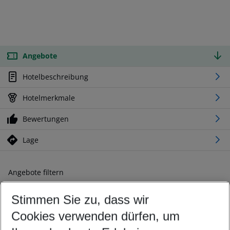
Angebote
Hotelbeschreibung
Hotelmerkmale
Bewertungen
Lage
Angebote filtern
Ändern Sie Ihre Kriterien nach Ihren Wünschen
Stimmen Sie zu, dass wir
Abflughafen wählen
Beliebiger Abflughafen
Cookies verwenden dürfen, um
Reisezeitraum wählen