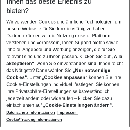
Ihnen das beste Erlebnis zu
11.08.26
–
09.08.27
5-8 Nächte
bieten?
Wer wird verreisen
2 Erwachsene
Keine Kinder
Wir verwenden Cookies und ähnliche Technologien, um
unsere Webseite für Sie funktionsfähig zu halten.
Mehr Filter anzeigen
Dadurch können wir die Nutzung unserer Plattform
verstehen und verbessern, Ihnen Support bieten sowie
Inhalte, Angebote und Werbung anzeigen, die für Sie
relevant sind und zu Ihnen passen. Klicken Sie auf
„Alle
akzeptieren“
, wenn Sie einverstanden sind. Ihnen reicht
das Nötigste? Dann wählen Sie
„Nur notwendige
Footer
Cookies“
. Unter
„Cookies anpassen“
können Sie Ihre
Footer navigation
Cookie-Einstellungen individuell festlegen. Sie können
Über uns
Ihre Privatsphäre-Einstellungen selbstverständlich
AGB
jederzeit ändern oder widerrufen – klicken Sie dazu
Service & Hilfe
Cookie-Einstellungen ändern
einfach unten auf
„Cookie-Einstellungen ändern“
.
Barrierefreies Reisen
Datenschutz-Informationen
Impressum
Cookie-Richtlinie
Folgen Sie uns
Check-in
Cookie/Tracking-Informationen
Datenschutz
FAQ
Impressum