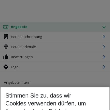
Angebote
Hotelbeschreibung
Hotelmerkmale
Bewertungen
Lage
Angebote filtern
Ändern Sie Ihre Kriterien nach Ihren Wünschen
Stimmen Sie zu, dass wir
Abflughafen wählen
Beliebiger Abflughafen
Cookies verwenden dürfen, um
Reisezeitraum wählen