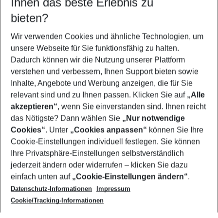
Ihnen das beste Erlebnis zu
09.08.26
–
07.08.27
5-8 Nächte
bieten?
Wer wird verreisen
2 Erwachsene
Keine Kinder
Wir verwenden Cookies und ähnliche Technologien, um
unsere Webseite für Sie funktionsfähig zu halten.
Mehr Filter anzeigen
Dadurch können wir die Nutzung unserer Plattform
verstehen und verbessern, Ihnen Support bieten sowie
Inhalte, Angebote und Werbung anzeigen, die für Sie
relevant sind und zu Ihnen passen. Klicken Sie auf
„Alle
akzeptieren“
, wenn Sie einverstanden sind. Ihnen reicht
das Nötigste? Dann wählen Sie
„Nur notwendige
Footer
Cookies“
. Unter
„Cookies anpassen“
können Sie Ihre
Footer navigation
Cookie-Einstellungen individuell festlegen. Sie können
Über uns
Ihre Privatsphäre-Einstellungen selbstverständlich
AGB
jederzeit ändern oder widerrufen – klicken Sie dazu
Service & Hilfe
Cookie-Einstellungen ändern
einfach unten auf
„Cookie-Einstellungen ändern“
.
Barrierefreies Reisen
Datenschutz-Informationen
Impressum
Cookie-Richtlinie
Folgen Sie uns
Check-in
Cookie/Tracking-Informationen
Datenschutz
FAQ
Impressum