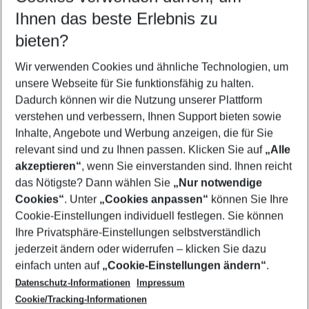
Reisezeitraum wählen
Ihnen das beste Erlebnis zu
09.08.26
–
07.08.27
5-8 Nächte
bieten?
Wer wird verreisen
2 Erwachsene
Keine Kinder
Wir verwenden Cookies und ähnliche Technologien, um
unsere Webseite für Sie funktionsfähig zu halten.
Mehr Filter anzeigen
Dadurch können wir die Nutzung unserer Plattform
verstehen und verbessern, Ihnen Support bieten sowie
Inhalte, Angebote und Werbung anzeigen, die für Sie
relevant sind und zu Ihnen passen. Klicken Sie auf
„Alle
akzeptieren“
, wenn Sie einverstanden sind. Ihnen reicht
das Nötigste? Dann wählen Sie
„Nur notwendige
Footer
Cookies“
. Unter
„Cookies anpassen“
können Sie Ihre
Footer navigation
Cookie-Einstellungen individuell festlegen. Sie können
Über uns
Ihre Privatsphäre-Einstellungen selbstverständlich
AGB
jederzeit ändern oder widerrufen – klicken Sie dazu
Service & Hilfe
Cookie-Einstellungen ändern
einfach unten auf
„Cookie-Einstellungen ändern“
.
Barrierefreies Reisen
Datenschutz-Informationen
Impressum
Cookie-Richtlinie
Folgen Sie uns
Check-in
Cookie/Tracking-Informationen
Datenschutz