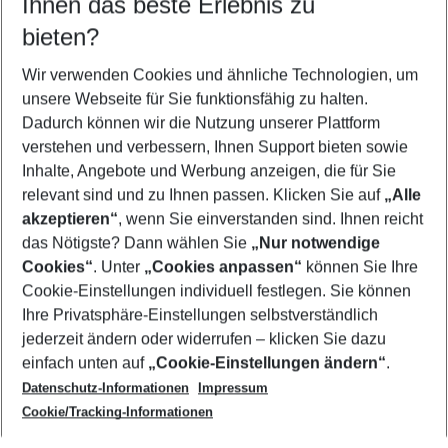
Ihnen das beste Erlebnis zu
08.08.26
–
06.08.27
5-8 Nächte
bieten?
Wer wird verreisen
2 Erwachsene
Keine Kinder
Wir verwenden Cookies und ähnliche Technologien, um
unsere Webseite für Sie funktionsfähig zu halten.
Mehr Filter anzeigen
Dadurch können wir die Nutzung unserer Plattform
verstehen und verbessern, Ihnen Support bieten sowie
Inhalte, Angebote und Werbung anzeigen, die für Sie
relevant sind und zu Ihnen passen. Klicken Sie auf
„Alle
akzeptieren“
, wenn Sie einverstanden sind. Ihnen reicht
das Nötigste? Dann wählen Sie
„Nur notwendige
Footer
Cookies“
. Unter
„Cookies anpassen“
können Sie Ihre
Footer navigation
Cookie-Einstellungen individuell festlegen. Sie können
Über uns
Ihre Privatsphäre-Einstellungen selbstverständlich
AGB
jederzeit ändern oder widerrufen – klicken Sie dazu
Service & Hilfe
Cookie-Einstellungen ändern
einfach unten auf
„Cookie-Einstellungen ändern“
.
Barrierefreies Reisen
Datenschutz-Informationen
Impressum
Cookie-Richtlinie
Folgen Sie uns
Check-in
Cookie/Tracking-Informationen
Datenschutz
FAQ
Impressum