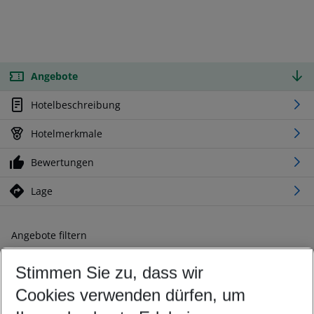
Angebote
Hotelbeschreibung
Hotelmerkmale
Bewertungen
Lage
Angebote filtern
Ändern Sie Ihre Kriterien nach Ihren Wünschen
Stimmen Sie zu, dass wir
Abflughafen wählen
Beliebiger Abflughafen
Cookies verwenden dürfen, um
Reisezeitraum wählen