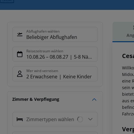
Abflughafen wählen
Ang
Beliebiger Abflughafen
Hot
Reisezeitraum wählen
Ces
10.08.26
–
08.08.27
5-8 Nächte
Willk
Wer wird verreisen
Midou
2 Erwachsene
Keine Kinder
eine 
sein 
biete
Zimmer & Verpflegung
aus e
befin
Fahrz
Zimmertypen wählen
Ver