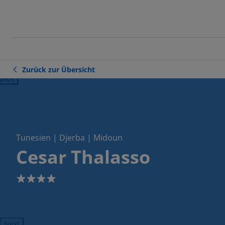
Zurück zur Übersicht
ious
Tunesien | Djerba | Midoun
Cesar Thalasso
4
Next