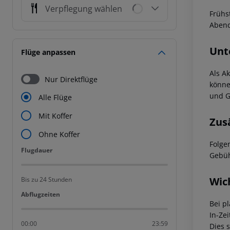
Verpflegung wählen
Frühs
Abend
Unt
Flüge anpassen
Als Ak
Nur Direktflüge
könne
und G
Alle Flüge
Mit Koffer
Zus
Ohne Koffer
Folge
Flugdauer
Flugdauer
Gebüh
Wic
Bis zu 24 Stunden
Abflugzeiten
Abflugzeiten
Bei p
In-Zei
00:00
23:59
Dies 