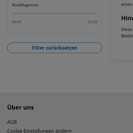
einen
Rückflugzeiten
Rückflugzeiten
Hin
00:00
23:59
Diese
Bedür
Filter zurücksetzen
Footer
Footer navigation
Über uns
AGB
Cookie-Einstellungen ändern