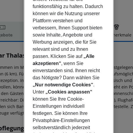
funktionsfähig zu halten. Dadurch
können wir die Nutzung unserer
Plattform verstehen und
verbessern, Ihnen Support bieten
ebote
Hotelbeschreibung
Hotelmerkmale
sowie Inhalte, Angebote und
Werbung anzeigen, die für Sie
elbeschreibung
relevant sind und zu Ihnen
ar Thalasso
passen. Klicken Sie auf
„Alle
4
akzeptieren“
, wenn Sie
ommen im Miramar Cesar Palace in Sidi Mehrez. Die nächstgelegen
einverstanden sind. Ihnen reicht
n (6 km). Für Ihren Komfort verfügt das Hotel über Einkaufsmöglich
das Nötigste? Dann wählen Sie
Rezeption. In dem 1-stöckigen Hotel wird Deutsch, Französisch und
„Nur notwendige Cookies“
.
wollen, können sich Fahrräder und Autos mieten. Ihnen steht ein Po
Unter
„Cookies anpassen“
t den Gästen Entspannung bei einem Drink. Kostenlose Sonnenschir
können Sie Ihre Cookie-
rreichbar: Disco (600 m), Shops (6 km), Supermärkte (6 km), Flugha
Einstellungen individuell
den sich Bars/Restaurants, ein Taxistand und eine Bushaltestelle. Z
euge verfügt das Hotel über einen Parkplatz.
festlegen. Sie können Ihre
Privatsphäre-Einstellungen
pflegung
selbstverständlich jederzeit