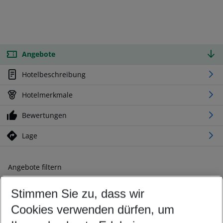
Angebote
Hotelbeschreibung
Hotelmerkmale
Bewertungen
Lage
Angebote filtern
Ändern Sie Ihre Kriterien nach Ihren Wünschen
Stimmen Sie zu, dass wir
Abflughafen wählen
Beliebiger Abflughafen
Cookies verwenden dürfen, um
Reisezeitraum wählen