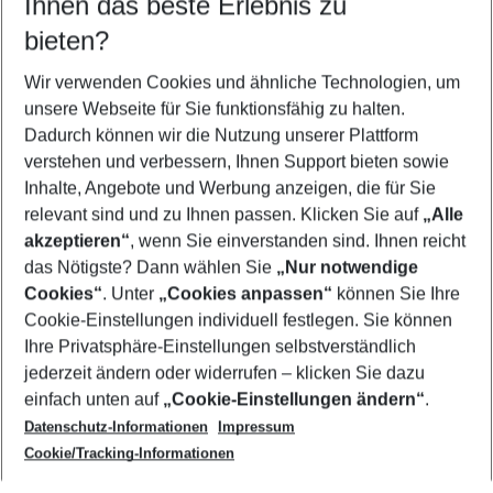
Ihnen das beste Erlebnis zu
08.08.26
–
06.08.27
5-8 Nächte
bieten?
Wer wird verreisen
2 Erwachsene
Keine Kinder
Wir verwenden Cookies und ähnliche Technologien, um
unsere Webseite für Sie funktionsfähig zu halten.
Mehr Filter anzeigen
Dadurch können wir die Nutzung unserer Plattform
verstehen und verbessern, Ihnen Support bieten sowie
Inhalte, Angebote und Werbung anzeigen, die für Sie
relevant sind und zu Ihnen passen. Klicken Sie auf
„Alle
akzeptieren“
, wenn Sie einverstanden sind. Ihnen reicht
das Nötigste? Dann wählen Sie
„Nur notwendige
Footer
Cookies“
. Unter
„Cookies anpassen“
können Sie Ihre
Footer navigation
Cookie-Einstellungen individuell festlegen. Sie können
Über uns
Ihre Privatsphäre-Einstellungen selbstverständlich
AGB
jederzeit ändern oder widerrufen – klicken Sie dazu
Service & Hilfe
Cookie-Einstellungen ändern
einfach unten auf
„Cookie-Einstellungen ändern“
.
Barrierefreies Reisen
Datenschutz-Informationen
Impressum
Cookie-Richtlinie
Folgen Sie uns
Check-in
Cookie/Tracking-Informationen
Datenschutz
FAQ
Impressum