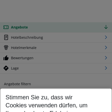
Angebote
Hotelbeschreibung
Hotelmerkmale
Bewertungen
Lage
Angebote filtern
Ändern Sie Ihre Kriterien nach Ihren Wünschen
Stimmen Sie zu, dass wir
Abflughafen wählen
Beliebiger Abflughafen
Cookies verwenden dürfen, um
Reisezeitraum wählen