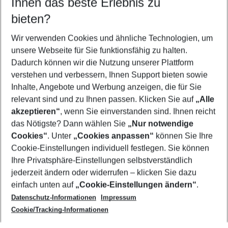
Ihnen das beste Erlebnis zu
12.08.26
–
10.08.27
5-8 Nächte
bieten?
Wer wird verreisen
2 Erwachsene
Keine Kinder
Wir verwenden Cookies und ähnliche Technologien, um
unsere Webseite für Sie funktionsfähig zu halten.
Mehr Filter anzeigen
Dadurch können wir die Nutzung unserer Plattform
verstehen und verbessern, Ihnen Support bieten sowie
Inhalte, Angebote und Werbung anzeigen, die für Sie
relevant sind und zu Ihnen passen. Klicken Sie auf
„Alle
akzeptieren“
, wenn Sie einverstanden sind. Ihnen reicht
das Nötigste? Dann wählen Sie
„Nur notwendige
Footer
Cookies“
. Unter
„Cookies anpassen“
können Sie Ihre
Footer navigation
Cookie-Einstellungen individuell festlegen. Sie können
Über uns
Ihre Privatsphäre-Einstellungen selbstverständlich
AGB
jederzeit ändern oder widerrufen – klicken Sie dazu
Service & Hilfe
Cookie-Einstellungen ändern
einfach unten auf
„Cookie-Einstellungen ändern“
.
Barrierefreies Reisen
Datenschutz-Informationen
Impressum
Cookie-Richtlinie
Folgen Sie uns
Check-in
Cookie/Tracking-Informationen
Datenschutz
FAQ
Impressum