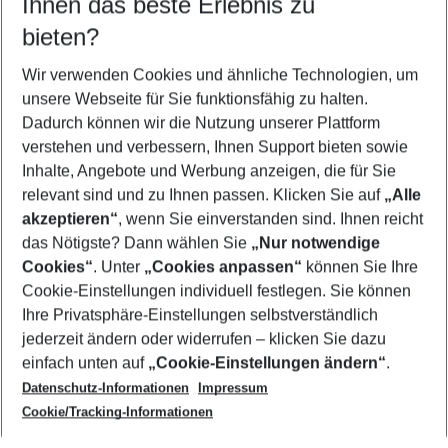
Ihnen das beste Erlebnis zu
10.08.26
–
08.08.27
5-8 Nächte
bieten?
Wer wird verreisen
2 Erwachsene
Keine Kinder
Wir verwenden Cookies und ähnliche Technologien, um
unsere Webseite für Sie funktionsfähig zu halten.
Mehr Filter anzeigen
Dadurch können wir die Nutzung unserer Plattform
verstehen und verbessern, Ihnen Support bieten sowie
Inhalte, Angebote und Werbung anzeigen, die für Sie
relevant sind und zu Ihnen passen. Klicken Sie auf
„Alle
akzeptieren“
, wenn Sie einverstanden sind. Ihnen reicht
das Nötigste? Dann wählen Sie
„Nur notwendige
Footer
Cookies“
. Unter
„Cookies anpassen“
können Sie Ihre
Footer navigation
Cookie-Einstellungen individuell festlegen. Sie können
Über uns
Ihre Privatsphäre-Einstellungen selbstverständlich
AGB
jederzeit ändern oder widerrufen – klicken Sie dazu
Service & Hilfe
Cookie-Einstellungen ändern
einfach unten auf
„Cookie-Einstellungen ändern“
.
Barrierefreies Reisen
Datenschutz-Informationen
Impressum
Cookie-Richtlinie
Folgen Sie uns
Check-in
Cookie/Tracking-Informationen
Datenschutz
FAQ
Impressum