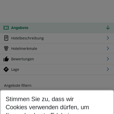
Angebote
Hotelbeschreibung
Hotelmerkmale
Bewertungen
Lage
Angebote filtern
Ändern Sie Ihre Kriterien nach Ihren Wünschen
Stimmen Sie zu, dass wir
Abflughafen wählen
Beliebiger Abflughafen
Cookies verwenden dürfen, um
Reisezeitraum wählen