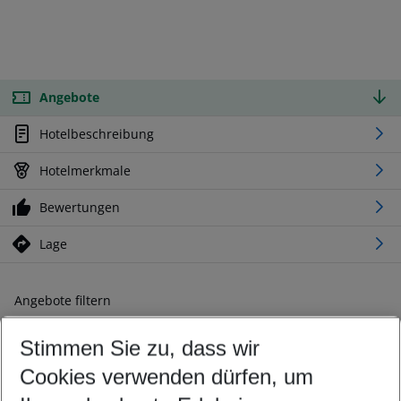
Angebote
Hotelbeschreibung
Hotelmerkmale
Bewertungen
Lage
Angebote filtern
Ändern Sie Ihre Kriterien nach Ihren Wünschen
Stimmen Sie zu, dass wir
Abflughafen wählen
Beliebiger Abflughafen
Cookies verwenden dürfen, um
Reisezeitraum wählen