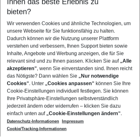
Ihnen das beste Erlebnis zu
10.08.26
–
08.08.27
5-8 Nächte
bieten?
Wer wird verreisen
2 Erwachsene
Keine Kinder
Wir verwenden Cookies und ähnliche Technologien, um
unsere Webseite für Sie funktionsfähig zu halten.
Mehr Filter anzeigen
Dadurch können wir die Nutzung unserer Plattform
verstehen und verbessern, Ihnen Support bieten sowie
Inhalte, Angebote und Werbung anzeigen, die für Sie
relevant sind und zu Ihnen passen. Klicken Sie auf
„Alle
akzeptieren“
, wenn Sie einverstanden sind. Ihnen reicht
das Nötigste? Dann wählen Sie
„Nur notwendige
Footer
Cookies“
. Unter
„Cookies anpassen“
können Sie Ihre
Footer navigation
Cookie-Einstellungen individuell festlegen. Sie können
Über uns
Ihre Privatsphäre-Einstellungen selbstverständlich
AGB
jederzeit ändern oder widerrufen – klicken Sie dazu
Service & Hilfe
Cookie-Einstellungen ändern
einfach unten auf
„Cookie-Einstellungen ändern“
.
Barrierefreies Reisen
Datenschutz-Informationen
Impressum
Cookie-Richtlinie
Folgen Sie uns
Check-in
Cookie/Tracking-Informationen
Datenschutz
FAQ
Impressum