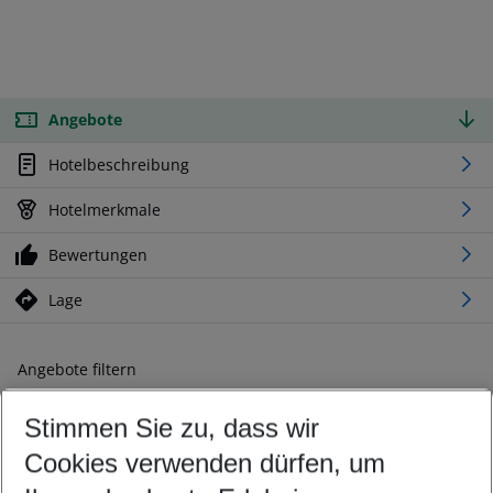
Angebote
Hotelbeschreibung
Hotelmerkmale
Bewertungen
Lage
Angebote filtern
Ändern Sie Ihre Kriterien nach Ihren Wünschen
Stimmen Sie zu, dass wir
Abflughafen wählen
Beliebiger Abflughafen
Cookies verwenden dürfen, um
Reisezeitraum wählen