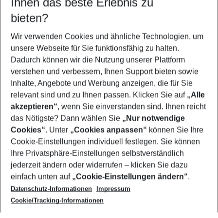
Ihnen das beste Erlebnis zu
07.08.26
–
05.08.27
5-8 Nächte
bieten?
Wer wird verreisen
2 Erwachsene
Keine Kinder
Wir verwenden Cookies und ähnliche Technologien, um
unsere Webseite für Sie funktionsfähig zu halten.
Mehr Filter anzeigen
Dadurch können wir die Nutzung unserer Plattform
verstehen und verbessern, Ihnen Support bieten sowie
Inhalte, Angebote und Werbung anzeigen, die für Sie
relevant sind und zu Ihnen passen. Klicken Sie auf
„Alle
akzeptieren“
, wenn Sie einverstanden sind. Ihnen reicht
das Nötigste? Dann wählen Sie
„Nur notwendige
Footer
Cookies“
. Unter
„Cookies anpassen“
können Sie Ihre
Footer navigation
Cookie-Einstellungen individuell festlegen. Sie können
Über uns
Ihre Privatsphäre-Einstellungen selbstverständlich
AGB
jederzeit ändern oder widerrufen – klicken Sie dazu
Service & Hilfe
Cookie-Einstellungen ändern
einfach unten auf
„Cookie-Einstellungen ändern“
.
Barrierefreies Reisen
Datenschutz-Informationen
Impressum
Cookie-Richtlinie
Folgen Sie uns
Check-in
Cookie/Tracking-Informationen
Datenschutz
FAQ
Impressum