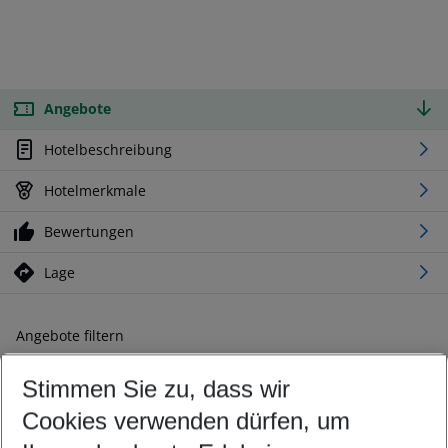
Angebote
Hotelbeschreibung
Hotelmerkmale
Bewertungen
Lage
Angebote filtern
Ändern Sie Ihre Kriterien nach Ihren Wünschen
Stimmen Sie zu, dass wir
Abflughafen wählen
Beliebiger Abflughafen
Cookies verwenden dürfen, um
Reisezeitraum wählen