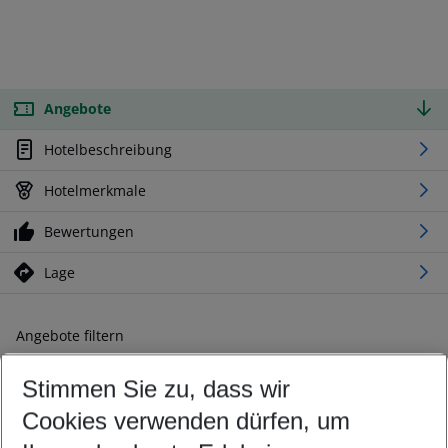
Angebote
Hotelbeschreibung
Hotelmerkmale
Bewertungen
Lage
Angebote filtern
Ändern Sie Ihre Kriterien nach Ihren Wünschen
Stimmen Sie zu, dass wir
Abflughafen wählen
Beliebiger Abflughafen
Cookies verwenden dürfen, um
Reisezeitraum wählen