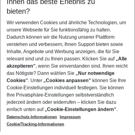
Ihnen das beste Erlebnis zu
08.08.26
–
06.08.27
5-8 Nächte
bieten?
Wer wird verreisen
2 Erwachsene
Keine Kinder
Wir verwenden Cookies und ähnliche Technologien, um
unsere Webseite für Sie funktionsfähig zu halten.
Mehr Filter anzeigen
Dadurch können wir die Nutzung unserer Plattform
verstehen und verbessern, Ihnen Support bieten sowie
Inhalte, Angebote und Werbung anzeigen, die für Sie
relevant sind und zu Ihnen passen. Klicken Sie auf
„Alle
akzeptieren“
, wenn Sie einverstanden sind. Ihnen reicht
das Nötigste? Dann wählen Sie
„Nur notwendige
Footer
Cookies“
. Unter
„Cookies anpassen“
können Sie Ihre
Footer navigation
Cookie-Einstellungen individuell festlegen. Sie können
Über uns
Ihre Privatsphäre-Einstellungen selbstverständlich
AGB
jederzeit ändern oder widerrufen – klicken Sie dazu
Service & Hilfe
Cookie-Einstellungen ändern
einfach unten auf
„Cookie-Einstellungen ändern“
.
Barrierefreies Reisen
Datenschutz-Informationen
Impressum
Cookie-Richtlinie
Folgen Sie uns
Check-in
Cookie/Tracking-Informationen
Datenschutz
FAQ
Impressum