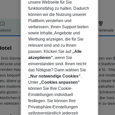
unsere Webseite für Sie
funktionsfähig zu halten. Dadurch
können wir die Nutzung unserer
Plattform verstehen und
verbessern, Ihnen Support bieten
ebote
Hotelbeschreibung
Hotelmerkmale
sowie Inhalte, Angebote und
elbeschreibung
Werbung anzeigen, die für Sie
relevant sind und zu Ihnen
Hotel
passen. Klicken Sie auf
„Alle
akzeptieren“
, wenn Sie
 Drei-Sterne-Superior-Lifestyle-Hotel befindet sich im Herzen von 
nbrücke und der Váci utca, der längsten Einkaufsstraße im Stadtz
einverstanden sind. Ihnen reicht
erenden Hauptstadt, wie zum Beispiel die Budaer Burg, die St. -Ste
das Nötigste? Dann wählen Sie
 aus bequem zu Fuß erreichbar. Komfortabel, freundlich und modern
„Nur notwendige Cookies“
.
ien, ältere und jüngere Gäste sowie Geschäftsreisende die ideale W
Unter
„Cookies anpassen“
em modernen und stilvollen Restaurant mit einem schmackhaften
können Sie Ihre Cookie-
alls gluten- und laktosefreie Köstlichkeiten. Es gibt nichts Schöne
Einstellungen individuell
 köstlichen Getränks zu genießen! In unserer gemütlichen Bar hast
festlegen. Sie können Ihre
en edelsten Cocktails und Säften noch perfekter ausklingen zu lass
Privatsphäre-Einstellungen
selbstverständlich jederzeit