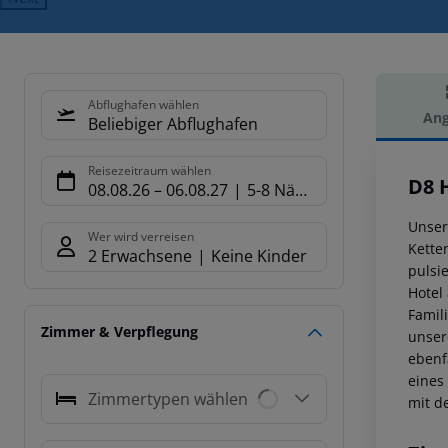
Abflughafen wählen
Ang
Beliebiger Abflughafen
Hot
Reisezeitraum wählen
D8 
08.08.26
–
06.08.27
5-8 Nächte
Unser
Wer wird verreisen
Kette
2 Erwachsene
Keine Kinder
pulsi
Hotel
Famil
Zimmer & Verpflegung
unser
ebenf
eines
Zimmertypen wählen
mit d