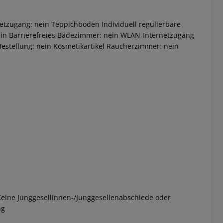
etzugang: nein Teppichboden Individuell regulierbare
nein Barrierefreies Badezimmer: nein WLAN-Internetzugang
estellung: nein Kosmetikartikel Raucherzimmer: nein
 akzeptieren
 Keine Junggesellinnen-/Junggesellenabschiede oder
ng