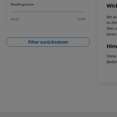
Rückflugzeiten
Wic
Rückflugzeiten
Bei p
00:00
23:59
In-Zei
Dies 
einen
Filter zurücksetzen
Hin
Diese
Bedür