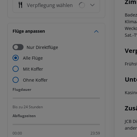
Zim
Verpflegung wählen
Badez
Klima
Weckd
Flüge anpassen
Sat.-
Nur Direktflüge
Ver
Alle Flüge
Frühs
Mit Koffer
Unt
Ohne Koffer
Flugdauer
Flugdauer
Kasin
Zus
Bis zu 24 Stunden
Abflugzeiten
Abflugzeiten
JCB D
ander
00:00
23:59