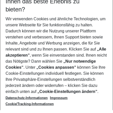
Ihnen das beste Erlebnis zu
09.08.26
–
07.08.27
5-8 Nächte
bieten?
Wer wird verreisen
2 Erwachsene
Keine Kinder
Wir verwenden Cookies und ähnliche Technologien, um
unsere Webseite für Sie funktionsfähig zu halten.
Mehr Filter anzeigen
Dadurch können wir die Nutzung unserer Plattform
verstehen und verbessern, Ihnen Support bieten sowie
Inhalte, Angebote und Werbung anzeigen, die für Sie
relevant sind und zu Ihnen passen. Klicken Sie auf
„Alle
akzeptieren“
, wenn Sie einverstanden sind. Ihnen reicht
das Nötigste? Dann wählen Sie
„Nur notwendige
Footer
Cookies“
. Unter
„Cookies anpassen“
können Sie Ihre
Footer navigation
Cookie-Einstellungen individuell festlegen. Sie können
Über uns
Ihre Privatsphäre-Einstellungen selbstverständlich
AGB
jederzeit ändern oder widerrufen – klicken Sie dazu
Service & Hilfe
Cookie-Einstellungen ändern
einfach unten auf
„Cookie-Einstellungen ändern“
.
Barrierefreies Reisen
Datenschutz-Informationen
Impressum
Cookie-Richtlinie
Folgen Sie uns
Check-in
Cookie/Tracking-Informationen
Datenschutz
FAQ
Impressum