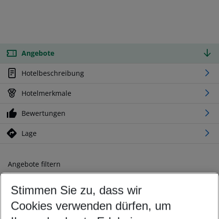
Angebote
Hotelbeschreibung
Hotelmerkmale
Bewertungen
Lage
Angebote filtern
Ändern Sie Ihre Kriterien nach Ihren Wünschen
Stimmen Sie zu, dass wir
Abflughafen wählen
Beliebiger Abflughafen
Cookies verwenden dürfen, um
Reisezeitraum wählen