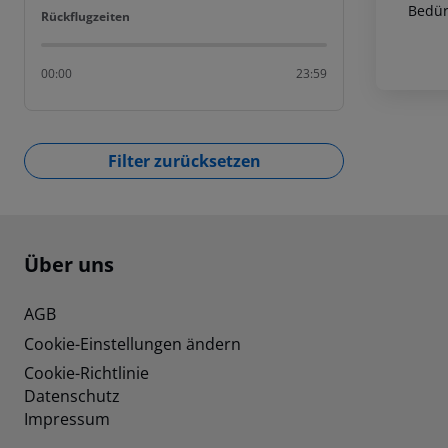
Bedür
Rückflugzeiten
Rückflugzeiten
00:00
23:59
Filter zurücksetzen
Footer
Footer navigation
Über uns
AGB
Cookie-Einstellungen ändern
Cookie-Richtlinie
Datenschutz
Impressum