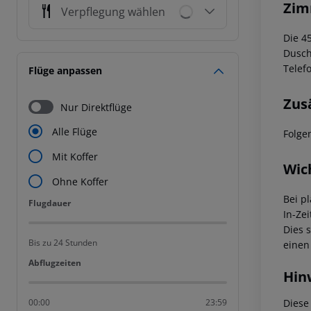
Zim
Verpflegung wählen
Die 4
Dusch
Telef
Flüge anpassen
Zus
Nur Direktflüge
Alle Flüge
Folge
Mit Koffer
Wic
Ohne Koffer
Bei p
Flugdauer
Flugdauer
In-Zei
Dies 
Bis zu 24 Stunden
einen
Abflugzeiten
Abflugzeiten
Hin
Diese
00:00
23:59