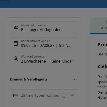
Abflughafen wählen
Ang
Beliebiger Abflughafen
Hot
Reisezeitraum wählen
Pro
09.08.26
–
07.08.27
5-8 Nächte
Das z
Wer wird verreisen
2 Erwachsene
Keine Kinder
Ziel
Das P
Zimmer & Verpflegung
spezi
finde
Die n
Zimmertypen wählen
Halte