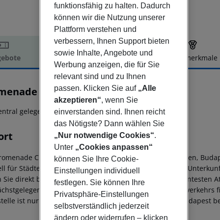
funktionsfähig zu halten. Dadurch
können wir die Nutzung unserer
Plattform verstehen und
verbessern, Ihnen Support bieten
sowie Inhalte, Angebote und
ebote
Hotelbeschreibung
Hotelmerkmale
Werbung anzeigen, die für Sie
elbeschreibung
relevant sind und zu Ihnen
passen. Klicken Sie auf
„Alle
menade City Hotel
3
akzeptieren“
, wenn Sie
entral gelegene 3-Sterne Hotel im Herzen von Budapest!
einverstanden sind. Ihnen reicht
das Nötigste? Dann wählen Sie
ort
„Nur notwendige Cookies“
.
Unter
„Cookies anpassen“
romenade City Hotel bietet Ihnen perfekte Voraussetzungen, Budap
können Sie Ihre Cookie-
ell für Städtereisende ideale, ansprechend ausgestattete Unterkunf
Einstellungen individuell
n Sie direkt bei Ihrer Unterkunft. Zu einigen der interessantesten
festlegen. Sie können Ihre
ächstgelegene Haltestelle des öffentlichen Personen-Nahverkehrs f
Privatsphäre-Einstellungen
stelle ist nur 650 m etfernt. Die Distanz zum Flughafen Budapest be
selbstverständlich jederzeit
ändern oder widerrufen – klicken