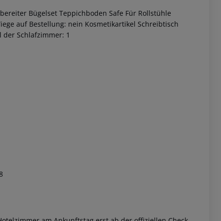
bereiter Bügelset Teppichboden Safe Für Rollstühle
ge auf Bestellung: nein Kosmetikartikel Schreibtisch
 der Schlafzimmer: 1
 akzeptieren
8
otelzimmer am Ankunftstag erst ab der offiziellen Check-