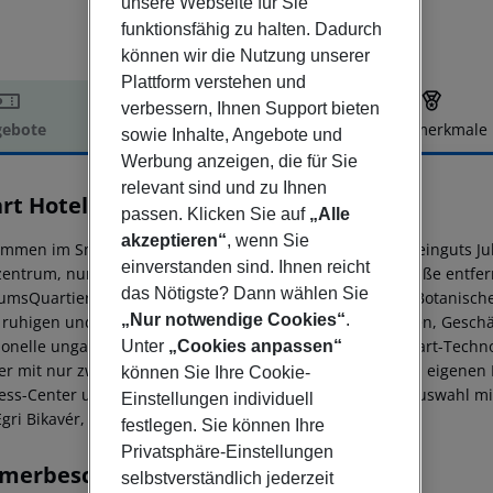
unsere Webseite für Sie
funktionsfähig zu halten. Dadurch
können wir die Nutzung unserer
Plattform verstehen und
verbessern, Ihnen Support bieten
ebote
Hotelbeschreibung
Hotelmerkmale
sowie Inhalte, Angebote und
elbeschreibung
Werbung anzeigen, die für Sie
relevant sind und zu Ihnen
rt Hotel Budapest
passen. Klicken Sie auf
„Alle
4
akzeptieren“
, wenn Sie
ommen im Smart Hotel, dem exklusiven Showroom des Weinguts Juha
einverstanden sind. Ihnen reicht
zentrum, nur wenige Schritte von der belebten Király Straße ent
das Nötigste? Dann wählen Sie
msQuartier mit Heldenplatz, dem Budapester Zoo und Botanisch
„Nur notwendige Cookies“
.
 ruhigen und erholsamen Aufenthalt – perfekt für Familien, Gesch
tionelle ungarische Weinverkostungen und innovative Smart-Technol
Unter
„Cookies anpassen“
r mit nur zwei Klicks auf dem Zimmer-Tablet oder Ihrem eigenen 
können Sie Ihre Cookie-
ess-Center und entdecken Sie unsere einzigartige Weinauswahl m
Einstellungen individuell
gri Bikavér, einem der edelsten Rotweine Ungarns.
festlegen. Sie können Ihre
Privatsphäre-Einstellungen
merbeschreibung
selbstverständlich jederzeit