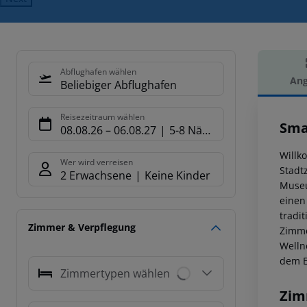
Abflughafen wählen
Ang
Beliebiger Abflughafen
Hot
Reisezeitraum wählen
Sma
08.08.26
–
06.08.27
5-8 Nächte
Willk
Wer wird verreisen
Stadt
2 Erwachsene
Keine Kinder
Museu
einen
tradi
Zimmer & Verpflegung
Zimme
Welln
dem E
Zimmertypen wählen
Zim