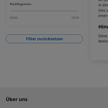
Rückflugzeiten
Rückflugzeiten
In-Zei
Dies 
einen
00:00
23:59
Hin
Diese
Filter zurücksetzen
Bedür
Footer
Footer navigation
Über uns