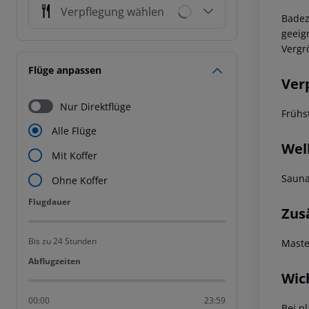
Verpflegung wählen
Badez
geeig
Vergr
Flüge anpassen
Ver
Nur Direktflüge
Frühs
Alle Flüge
Wel
Mit Koffer
Saun
Ohne Koffer
Flugdauer
Flugdauer
Zus
Bis zu 24 Stunden
Maste
Abflugzeiten
Abflugzeiten
Wic
00:00
23:59
Bei p