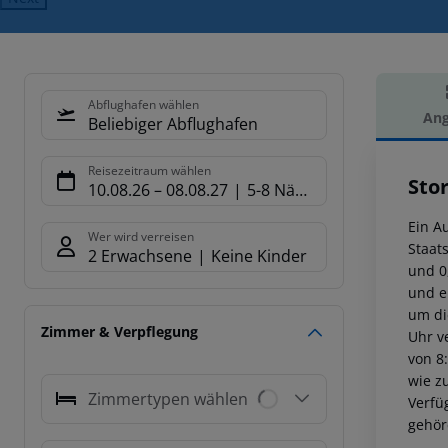
Abflughafen wählen
Ang
Beliebiger Abflughafen
Hot
Reisezeitraum wählen
Sto
10.08.26
–
08.08.27
5-8 Nächte
Ein A
Wer wird verreisen
Staat
2 Erwachsene
Keine Kinder
und 0
und e
um di
Zimmer & Verpflegung
Uhr ve
von 8
wie z
Zimmertypen wählen
Verfü
gehör