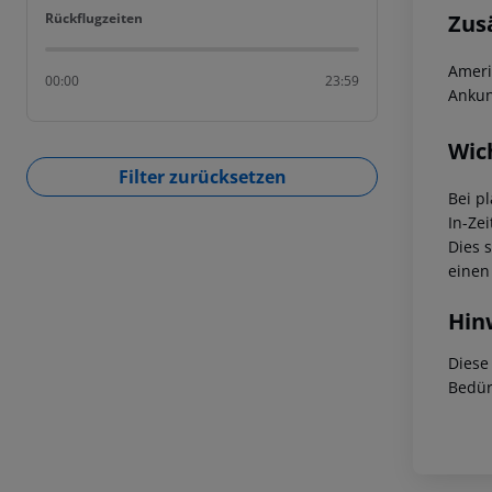
Rückflugzeiten
Zus
Rückflugzeiten
Ameri
00:00
23:59
Ankun
Wic
Filter zurücksetzen
Bei p
In-Zei
Dies 
einen
Hin
Diese
Bedür