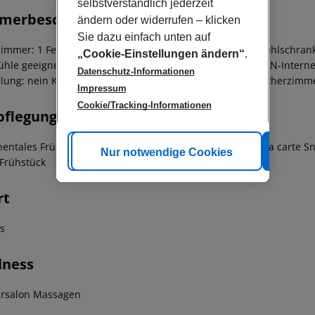
selbstverständlich jederzeit
merbeschreibung
ändern oder widerrufen – klicken
Sie dazu einfach unten auf
immer: 1 Fernseher Internetzugang: nein Minibar Minikühlschrank
„Cookie-Einstellungen ändern“
.
tühle geeignet: nein Barrierefreies Badezimmer: nein WLAN-Interne
Datenschutz-Informationen
llung: nein Kosmetikartikel Bademantel Hausschuhe Raucherzimmer
Impressum
Cookie/Tracking-Informationen
pflegung
nentales Frühstück Mittagessen à la carte Abendessen à la carte Sn
Cookie anpassen
Nur notwendige Cookies
Alle
-Frühstück
rt
ss
lness
ursalon Massagen