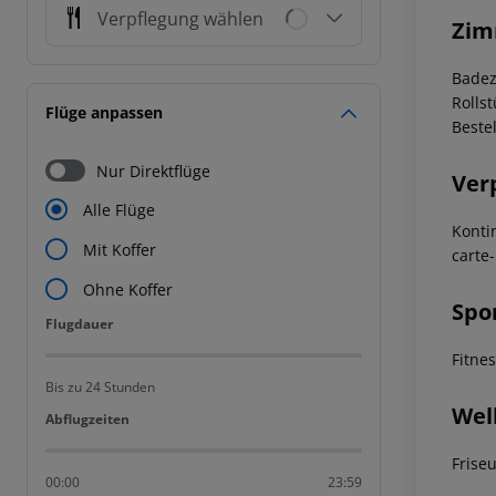
Verpflegung wählen
Zim
Badez
Rolls
Flüge anpassen
Beste
Nur Direktflüge
Ver
Alle Flüge
Konti
Mit Koffer
carte
Ohne Koffer
Spo
Flugdauer
Flugdauer
Fitne
Bis zu 24 Stunden
Wel
Abflugzeiten
Abflugzeiten
Frise
00:00
23:59