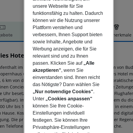
unsere Webseite für Sie
funktionsfähig zu halten. Dadurch
können wir die Nutzung unserer
Plattform verstehen und
verbessern, Ihnen Support bieten
ebote
Hotelbeschreibung
Hotelmerkmale
sowie Inhalte, Angebote und
elbeschreibung
Werbung anzeigen, die für Sie
ries Hotel Budapest
relevant sind und zu Ihnen
4
passen. Klicken Sie auf
„Alle
ufenthalt im Stories Hotel versetzt dich mitten ins Zentrum von 
akzeptieren“
, wenn Sie
sopernhaus und der St. -Stephans-Basilika entfernt. Dieses Hotel m
einverstanden sind. Ihnen reicht
, 6 km von der Dohány-Straße-Synagoge entfernt. Nutze praktisc
das Nötigste? Dann wählen Sie
inen Concierge-Service. Zum Angebot gehören kostenlose Zeitungen
„Nur notwendige Cookies“
.
e Uhr besetzte Rezeption. Gegen einen Aufpreis wird ein Flughafe
Unter
„Cookies anpassen“
rfügbar). Im Stories Hotel gibt es ein Snack-Bar/Deli, in dem du di
können Sie Ihre Cookie-
:00 Uhr bis 10:00 Uhr gegen Gebühr angeboten. Fühl dich in einem
u Hause. Kostenloses WLAN sorgt für deine Verbindung, und digit
Einstellungen individuell
gung. Die privaten Badezimmer mit Duschen verfügen über Regendu
festlegen. Sie können Ihre
en Telefone sowie laptopkompatible Safes und Schreibtische.
Privatsphäre-Einstellungen