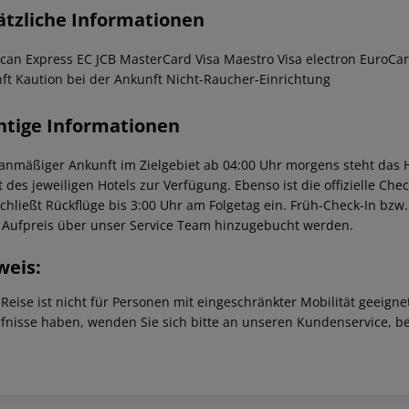
ätzliche Informationen
can Express EC JCB MasterCard Visa Maestro Visa electron EuroCard
ft Kaution bei der Ankunft Nicht-Raucher-Einrichtung
htige Informationen
lanmäßiger Ankunft im Zielgebiet ab 04:00 Uhr morgens steht das H
t des jeweiligen Hotels zur Verfügung. Ebenso ist die offizielle Ch
schließt Rückflüge bis 3:00 Uhr am Folgetag ein. Früh-Check-In bz
 Aufpreis über unser Service Team hinzugebucht werden.
weis:
 Reise ist nicht für Personen mit eingeschränkter Mobilität geeign
fnisse haben, wenden Sie sich bitte an unseren Kundenservice, be