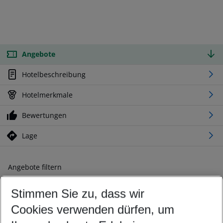
Angebote
Hotelbeschreibung
Hotelmerkmale
Bewertungen
Lage
Angebote filtern
Ändern Sie Ihre Kriterien nach Ihren Wünschen
Stimmen Sie zu, dass wir
Abflughafen wählen
Beliebiger Abflughafen
Cookies verwenden dürfen, um
Reisezeitraum wählen