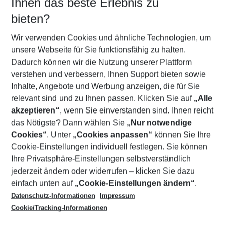
Ihnen das beste Erlebnis zu
10.08.26
–
08.08.27
5-8 Nächte
bieten?
Wer wird verreisen
2 Erwachsene
Keine Kinder
Wir verwenden Cookies und ähnliche Technologien, um
unsere Webseite für Sie funktionsfähig zu halten.
Mehr Filter anzeigen
Dadurch können wir die Nutzung unserer Plattform
verstehen und verbessern, Ihnen Support bieten sowie
Inhalte, Angebote und Werbung anzeigen, die für Sie
relevant sind und zu Ihnen passen. Klicken Sie auf
„Alle
akzeptieren“
, wenn Sie einverstanden sind. Ihnen reicht
das Nötigste? Dann wählen Sie
„Nur notwendige
Footer
Cookies“
. Unter
„Cookies anpassen“
können Sie Ihre
Footer navigation
Cookie-Einstellungen individuell festlegen. Sie können
Über uns
Ihre Privatsphäre-Einstellungen selbstverständlich
AGB
jederzeit ändern oder widerrufen – klicken Sie dazu
Service & Hilfe
Cookie-Einstellungen ändern
einfach unten auf
„Cookie-Einstellungen ändern“
.
Barrierefreies Reisen
Datenschutz-Informationen
Impressum
Cookie-Richtlinie
Folgen Sie uns
Check-in
Cookie/Tracking-Informationen
Datenschutz
FAQ
Impressum