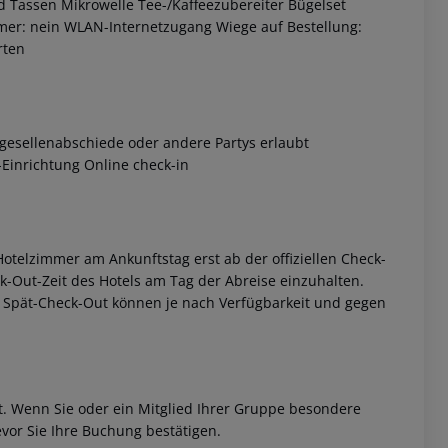
 Tassen Mikrowelle Tee-/Kaffeezubereiter Bügelset
mmer: nein WLAN-Internetzugang Wiege auf Bestellung:
rten
gesellenabschiede oder andere Partys erlaubt
-Einrichtung Online check-in
 akzeptieren
otelzimmer am Ankunftstag erst ab der offiziellen Check-
eck-Out-Zeit des Hotels am Tag der Abreise einzuhalten.
w. Spät-Check-Out können je nach Verfügbarkeit und gegen
et. Wenn Sie oder ein Mitglied Ihrer Gruppe besondere
vor Sie Ihre Buchung bestätigen.