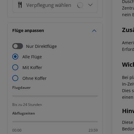
Dusch
Verpflegung wählen
Zentr
nein 
Zus
Flüge anpassen
Ameri
Nur Direktflüge
Erfor
Alle Flüge
Wic
Mit Koffer
Bei p
Ohne Koffer
In-Zei
Flugdauer
Flugdauer
Dies 
einen
Bis zu 24 Stunden
Hin
Abflugzeiten
Abflugzeiten
Diese
Bedür
00:00
23:59