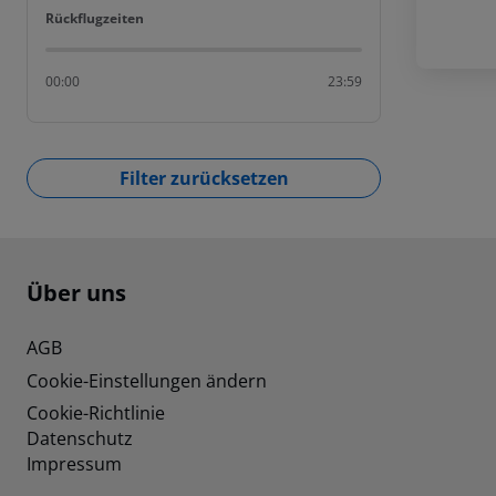
Rückflugzeiten
Rückflugzeiten
00:00
23:59
Filter zurücksetzen
Footer
Footer navigation
Über uns
AGB
Cookie-Einstellungen ändern
Cookie-Richtlinie
Datenschutz
Impressum