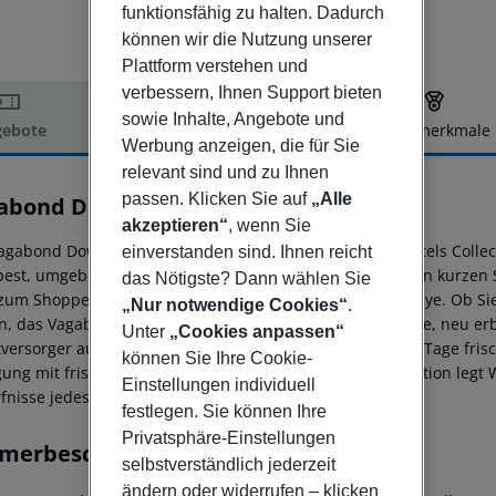
funktionsfähig zu halten. Dadurch
können wir die Nutzung unserer
Plattform verstehen und
verbessern, Ihnen Support bieten
sowie Inhalte, Angebote und
ebote
Hotelbeschreibung
Hotelmerkmale
Werbung anzeigen, die für Sie
elbeschreibung
relevant sind und zu Ihnen
passen. Klicken Sie auf
„Alle
abond Downtown
0
akzeptieren“
, wenn Sie
agabond Downtown, das neueste Hotel der Vagabond Hotels Collecti
einverstanden sind. Ihnen reicht
est, umgeben von Restaurants, Bars und Pubs. Nur einen kurzen S
das Nötigste? Dann wählen Sie
 zum Shoppen, und ein belebter Park mit dem Budapest Eye. Ob Sie
„Nur notwendige Cookies“
.
n, das Vagabond Downtown bietet Ihnen exklusiv designte, neu er
Unter
„Cookies anpassen“
tversorger ausgestattet, wir bieten Ihnen jedoch alle drei Tage fr
können Sie Ihre Cookie-
gung mit frischer Bettwäsche. Die Vagabond Hotels Collection legt W
Einstellungen individuell
fnisse jedes Gastes zu erfüllen. NTAK: EG19007728
festlegen. Sie können Ihre
Privatsphäre-Einstellungen
merbeschreibung
selbstverständlich jederzeit
ändern oder widerrufen – klicken