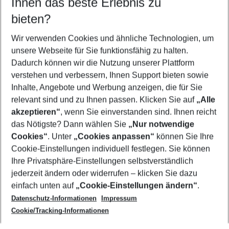
Ihnen das beste Erlebnis zu
11.08.26
–
09.08.27
5-8 Nächte
bieten?
Wer wird verreisen
2 Erwachsene
Keine Kinder
Wir verwenden Cookies und ähnliche Technologien, um
unsere Webseite für Sie funktionsfähig zu halten.
Mehr Filter anzeigen
Dadurch können wir die Nutzung unserer Plattform
verstehen und verbessern, Ihnen Support bieten sowie
Inhalte, Angebote und Werbung anzeigen, die für Sie
relevant sind und zu Ihnen passen. Klicken Sie auf
„Alle
akzeptieren“
, wenn Sie einverstanden sind. Ihnen reicht
das Nötigste? Dann wählen Sie
„Nur notwendige
Footer
Cookies“
. Unter
„Cookies anpassen“
können Sie Ihre
Footer navigation
Cookie-Einstellungen individuell festlegen. Sie können
Über uns
Ihre Privatsphäre-Einstellungen selbstverständlich
AGB
jederzeit ändern oder widerrufen – klicken Sie dazu
Service & Hilfe
Cookie-Einstellungen ändern
einfach unten auf
„Cookie-Einstellungen ändern“
.
Barrierefreies Reisen
Datenschutz-Informationen
Impressum
Cookie-Richtlinie
Folgen Sie uns
Check-in
Cookie/Tracking-Informationen
Datenschutz
FAQ
Impressum