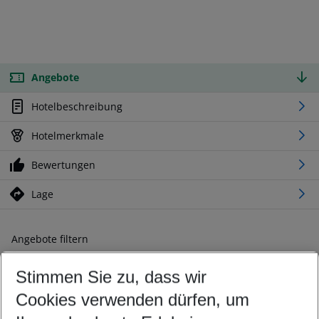
Angebote
Hotelbeschreibung
Hotelmerkmale
Bewertungen
Lage
Angebote filtern
Ändern Sie Ihre Kriterien nach Ihren Wünschen
Stimmen Sie zu, dass wir
Abflughafen wählen
Beliebiger Abflughafen
Cookies verwenden dürfen, um
Reisezeitraum wählen