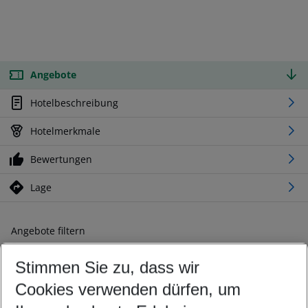
Angebote
Hotelbeschreibung
Hotelmerkmale
Bewertungen
Lage
Angebote filtern
Ändern Sie Ihre Kriterien nach Ihren Wünschen
Stimmen Sie zu, dass wir
Abflughafen wählen
Beliebiger Abflughafen
Cookies verwenden dürfen, um
Reisezeitraum wählen