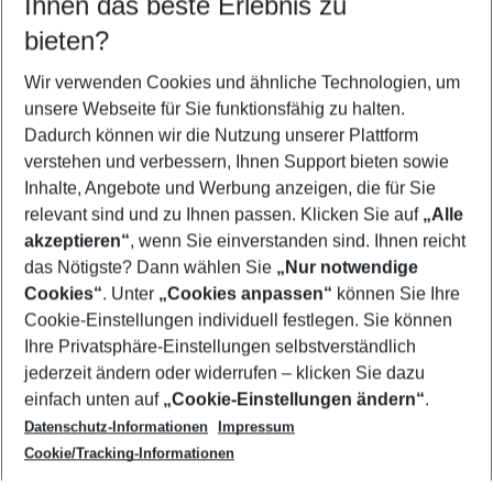
Ihnen das beste Erlebnis zu
10.08.26
–
08.08.27
5-8 Nächte
bieten?
Wer wird verreisen
2 Erwachsene
Keine Kinder
Wir verwenden Cookies und ähnliche Technologien, um
unsere Webseite für Sie funktionsfähig zu halten.
Mehr Filter anzeigen
Dadurch können wir die Nutzung unserer Plattform
verstehen und verbessern, Ihnen Support bieten sowie
Inhalte, Angebote und Werbung anzeigen, die für Sie
relevant sind und zu Ihnen passen. Klicken Sie auf
„Alle
akzeptieren“
, wenn Sie einverstanden sind. Ihnen reicht
das Nötigste? Dann wählen Sie
„Nur notwendige
Footer
Cookies“
. Unter
„Cookies anpassen“
können Sie Ihre
Footer navigation
Cookie-Einstellungen individuell festlegen. Sie können
Über uns
Ihre Privatsphäre-Einstellungen selbstverständlich
AGB
jederzeit ändern oder widerrufen – klicken Sie dazu
Service & Hilfe
Cookie-Einstellungen ändern
einfach unten auf
„Cookie-Einstellungen ändern“
.
Barrierefreies Reisen
Datenschutz-Informationen
Impressum
Cookie-Richtlinie
Folgen Sie uns
Check-in
Cookie/Tracking-Informationen
Datenschutz
FAQ
Impressum