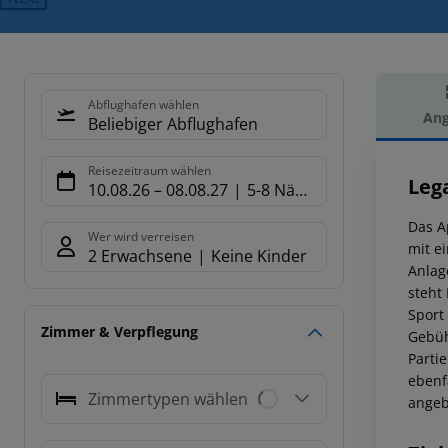
Abflughafen wählen
Ang
Beliebiger Abflughafen
Hot
Reisezeitraum wählen
Leg
10.08.26
–
08.08.27
5-8 Nächte
Das A
Wer wird verreisen
mit e
2 Erwachsene
Keine Kinder
Anlag
steht
Sport
Zimmer & Verpflegung
Gebüh
Parti
ebenf
Zimmertypen wählen
angeb