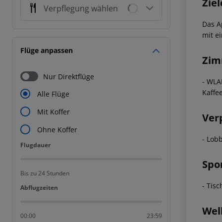
Ziel
Verpflegung wählen
Das A
mit e
Flüge anpassen
Zim
Nur Direktflüge
- WLA
Kaffe
Alle Flüge
Mit Koffer
Ver
Ohne Koffer
- Lob
Flugdauer
Flugdauer
Spo
Bis zu 24 Stunden
- Tisc
Abflugzeiten
Abflugzeiten
Wel
00:00
23:59