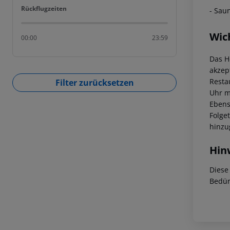
Rückflugzeiten
Rückflugzeiten
- Sau
Wic
00:00
23:59
Das H
akzep
Resta
Filter zurücksetzen
Uhr m
Ebens
Folge
hinzu
Hin
Diese
Bedür