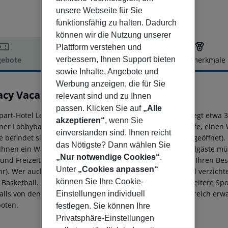
unsere Webseite für Sie
funktionsfähig zu halten. Dadurch
können wir die Nutzung unserer
Plattform verstehen und
verbessern, Ihnen Support bieten
ebote
Hotelbeschreibung
Hotelmerkmale
sowie Inhalte, Angebote und
elbeschreibung
Werbung anzeigen, die für Sie
acy Vacation Club Orlando
relevant sind und zu Ihnen
3
passen. Klicken Sie auf
„Alle
part-Hotel Legacy Vacation Resorts Orlando-Kissimmee liegt etwa 3
akzeptieren“
, wenn Sie
iner Lobbybar, WLAN, einem kleinen Shop für Ihre Einkäufe, einen
einverstanden sind. Ihnen reicht
e befindet sich neben einem Garten ein Pool (ganzjährig geöffnet). F
das Nötigste? Dann wählen Sie
 Ihnen ein Wäsche- und Bügelservice zur Verfügung. Hotelgäste müs
„Nur notwendige Cookies“
.
 und Freizeit Im Innenbereich wartet ein Fitnessraum auf Ihren Besu
Unter
„Cookies anpassen“
r). Wer auch in den Ferien nicht auf das Training am Ball verzicht
können Sie Ihre Cookie-
e Basketball. Mit Tischtennis und Volleyball bieten noch weitere S
alls von den Hotelgästen genutzt werden. Im Wellnessbereich erw
Einstellungen individuell
oten.
festlegen. Sie können Ihre
Privatsphäre-Einstellungen