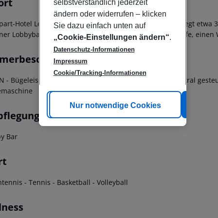
ort
selbstverständlich jederzeit
ändern oder widerrufen – klicken
part-Hotel Legacy Vacation Resorts Orlando-Kissimmee liegt etwa 3
Sie dazu einfach unten auf
iner Lobbybar, WLAN, einem kleinen Shop für Ihre Einkäufe, einen
„Cookie-Einstellungen ändern“
.
Datenschutz-Informationen
merbeschreibung
Impressum
Cookie/Tracking-Informationen
N - Bügeleisen - Fernseher - Haartrockner - Telefon - Zentral ges
emaschine
Cookie anpassen
Nur notwendige Cookies
Alle
pflegung
by Bar
rt
htennis - Tennis - Basketball - Volleyball
lness