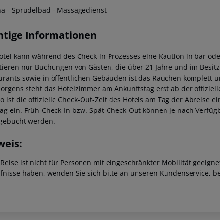
na - Sprudelbad - Massagedienst
htige Informationen
otel kann während des Check-in-Prozesses eine Kaution in bar oder
tieren nur Buchungen von Gästen, die über 21 Jahre und im Besitz 
urants sowie in öffentlichen Gebäuden ist das Rauchen komplett un
orgens steht das Hotelzimmer am Ankunftstag erst ab der offizielle
o ist die offizielle Check-Out-Zeit des Hotels am Tag der Abreise e
tag ein. Früh-Check-In bzw. Spät-Check-Out können je nach Verfüg
gebucht werden.
weis:
 Reise ist nicht für Personen mit eingeschränkter Mobilität geeign
fnisse haben, wenden Sie sich bitte an unseren Kundenservice, be