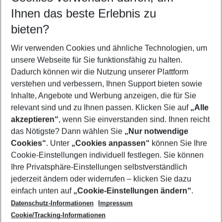
Reisezeitraum wählen
Ihnen das beste Erlebnis zu
10.08.26
–
08.08.27
5-8 Nächte
bieten?
Wer wird verreisen
2 Erwachsene
Keine Kinder
Wir verwenden Cookies und ähnliche Technologien, um
unsere Webseite für Sie funktionsfähig zu halten.
Mehr Filter anzeigen
Dadurch können wir die Nutzung unserer Plattform
verstehen und verbessern, Ihnen Support bieten sowie
Inhalte, Angebote und Werbung anzeigen, die für Sie
relevant sind und zu Ihnen passen. Klicken Sie auf
„Alle
akzeptieren“
, wenn Sie einverstanden sind. Ihnen reicht
das Nötigste? Dann wählen Sie
„Nur notwendige
Footer
Cookies“
. Unter
„Cookies anpassen“
können Sie Ihre
Footer navigation
Cookie-Einstellungen individuell festlegen. Sie können
Über uns
Ihre Privatsphäre-Einstellungen selbstverständlich
AGB
jederzeit ändern oder widerrufen – klicken Sie dazu
Service & Hilfe
Cookie-Einstellungen ändern
einfach unten auf
„Cookie-Einstellungen ändern“
.
Barrierefreies Reisen
Datenschutz-Informationen
Impressum
Cookie-Richtlinie
Folgen Sie uns
Check-in
Cookie/Tracking-Informationen
Datenschutz