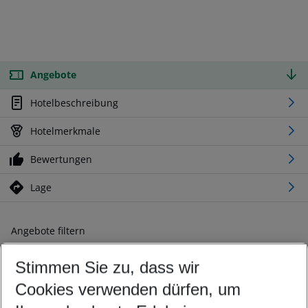
Angebote
Hotelbeschreibung
Hotelmerkmale
Bewertungen
Lage
Angebote filtern
Ändern Sie Ihre Kriterien nach Ihren Wünschen
Stimmen Sie zu, dass wir
Abflughafen wählen
Beliebiger Abflughafen
Cookies verwenden dürfen, um
Reisezeitraum wählen