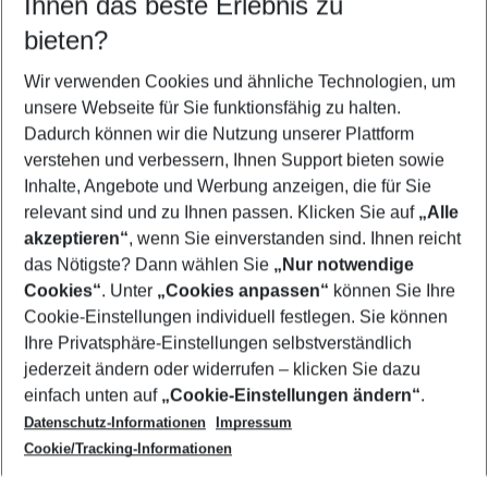
Ihnen das beste Erlebnis zu
09.08.26
–
07.08.27
5-8 Nächte
bieten?
Wer wird verreisen
2 Erwachsene
Keine Kinder
Wir verwenden Cookies und ähnliche Technologien, um
unsere Webseite für Sie funktionsfähig zu halten.
Mehr Filter anzeigen
Dadurch können wir die Nutzung unserer Plattform
verstehen und verbessern, Ihnen Support bieten sowie
Inhalte, Angebote und Werbung anzeigen, die für Sie
relevant sind und zu Ihnen passen. Klicken Sie auf
„Alle
akzeptieren“
, wenn Sie einverstanden sind. Ihnen reicht
das Nötigste? Dann wählen Sie
„Nur notwendige
Footer
Cookies“
. Unter
„Cookies anpassen“
können Sie Ihre
Footer navigation
Cookie-Einstellungen individuell festlegen. Sie können
Über uns
Ihre Privatsphäre-Einstellungen selbstverständlich
AGB
jederzeit ändern oder widerrufen – klicken Sie dazu
Service & Hilfe
Cookie-Einstellungen ändern
einfach unten auf
„Cookie-Einstellungen ändern“
.
Barrierefreies Reisen
Datenschutz-Informationen
Impressum
Cookie-Richtlinie
Folgen Sie uns
Check-in
Cookie/Tracking-Informationen
Datenschutz
FAQ
Impressum