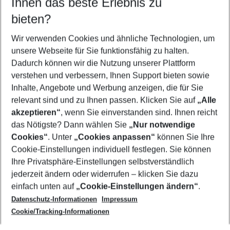
Ihnen das beste Erlebnis zu
10.08.26
–
08.08.27
5-8 Nächte
bieten?
Wer wird verreisen
2 Erwachsene
Keine Kinder
Wir verwenden Cookies und ähnliche Technologien, um
unsere Webseite für Sie funktionsfähig zu halten.
Mehr Filter anzeigen
Dadurch können wir die Nutzung unserer Plattform
verstehen und verbessern, Ihnen Support bieten sowie
Inhalte, Angebote und Werbung anzeigen, die für Sie
relevant sind und zu Ihnen passen. Klicken Sie auf
„Alle
akzeptieren“
, wenn Sie einverstanden sind. Ihnen reicht
das Nötigste? Dann wählen Sie
„Nur notwendige
Footer
Cookies“
. Unter
„Cookies anpassen“
können Sie Ihre
Footer navigation
Cookie-Einstellungen individuell festlegen. Sie können
Über uns
Ihre Privatsphäre-Einstellungen selbstverständlich
AGB
jederzeit ändern oder widerrufen – klicken Sie dazu
Service & Hilfe
Cookie-Einstellungen ändern
einfach unten auf
„Cookie-Einstellungen ändern“
.
Barrierefreies Reisen
Datenschutz-Informationen
Impressum
Cookie-Richtlinie
Folgen Sie uns
Check-in
Cookie/Tracking-Informationen
Datenschutz
FAQ
Impressum