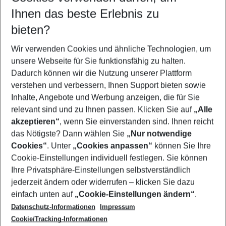
Reisezeitraum wählen
Ihnen das beste Erlebnis zu
07.08.26
–
05.08.27
5-8 Nächte
bieten?
Wer wird verreisen
2 Erwachsene
Keine Kinder
Wir verwenden Cookies und ähnliche Technologien, um
unsere Webseite für Sie funktionsfähig zu halten.
Mehr Filter anzeigen
Dadurch können wir die Nutzung unserer Plattform
verstehen und verbessern, Ihnen Support bieten sowie
Inhalte, Angebote und Werbung anzeigen, die für Sie
relevant sind und zu Ihnen passen. Klicken Sie auf
„Alle
akzeptieren“
, wenn Sie einverstanden sind. Ihnen reicht
das Nötigste? Dann wählen Sie
„Nur notwendige
Footer
Cookies“
. Unter
„Cookies anpassen“
können Sie Ihre
Footer navigation
Cookie-Einstellungen individuell festlegen. Sie können
Über uns
Ihre Privatsphäre-Einstellungen selbstverständlich
AGB
jederzeit ändern oder widerrufen – klicken Sie dazu
Service & Hilfe
Cookie-Einstellungen ändern
einfach unten auf
„Cookie-Einstellungen ändern“
.
Barrierefreies Reisen
Datenschutz-Informationen
Impressum
Cookie-Richtlinie
Folgen Sie uns
Check-in
Cookie/Tracking-Informationen
Datenschutz